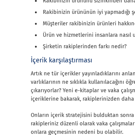
Rakibinizin ürününü sizinkinden daha
Rakibinizin ürününün iyi yapmadığı şe
Müşteriler rakibinizin ürünleri hakk
Ürün ve hizmetlerini insanlara nasıl u
Şirketin rakiplerinden farkı nedir?
İçerik karşılaştırması
Artık ne tür içerikler yayınladıklarını anla
varlıklarının ne sıklıkla kullanılacağını ö
çıkarıyorlar? Yeni e-kitaplar ve vaka çalış
içeriklerine bakarak, rakiplerinizden daha 
Onların içerik stratejisini bulduktan sonra s
rakipleriniz düzenli olarak vaka çalışmaları
onlara geçmesinin nedeni bu olabilir.