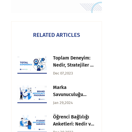
RELATED ARTICLES
Toplam Deneyim:
Nedir, Stratejiler +
Avantajlar
Dec 07,2023
Marka
Savunuculuğu
Programı: Nedir ve
Jan 29,2024
Nasıl Oluşturulur?
Öğrenci Bağlılığı
Anketleri: Nedir ve
En İyi Uygulamalar