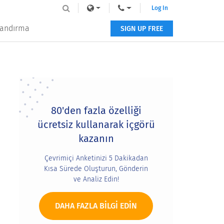
Log In
tlandırma
SIGN UP FREE
Primary
Sidebar
80'den fazla özelliği
ücretsiz kullanarak içgörü
kazanın
Çevrimiçi Anketinizi 5 Dakikadan
Kısa Sürede Oluşturun, Gönderin
ve Analiz Edin!
DAHA FAZLA BILGI EDIN