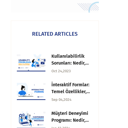
RELATED ARTICLES
Kullanılabilirlik
Sorunları: Nedir,
Yaygın Sorunlar ve
Oct 24,2023
Çözümler
İnteraktif Formlar:
Temel Özellikler,
Faydalar, Kullanım
Sep 04,2024
Alanları + Tasarım
İpuçları
Müşteri Deneyimi
Programı: Nedir,
Stratejiler ve Daha