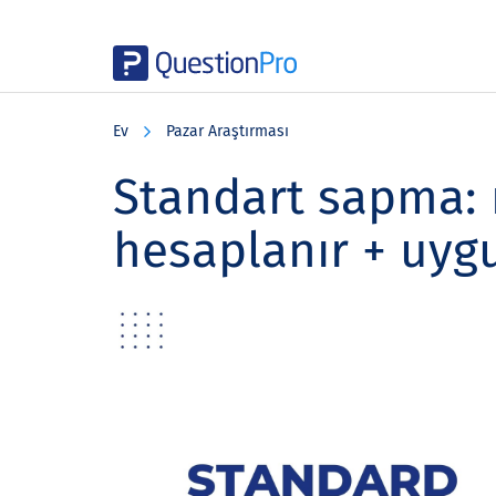
Skip
Skip
Skip
to
to
to
Ev
Pazar Araştırması
main
primary
footer
content
sidebar
Standart sapma: n
hesaplanır + uy