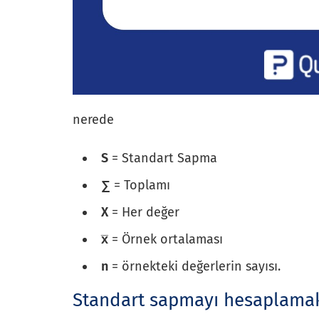
nerede
S
= Standart Sapma
∑
= Toplamı
X
= Her değer
x̅
= Örnek ortalaması
n
= örnekteki değerlerin sayısı.
Standart sapmayı hesaplamak