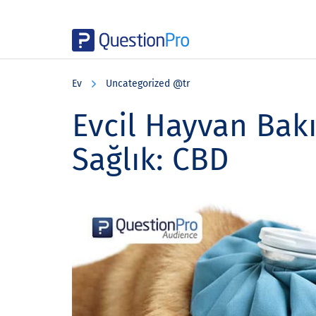
Skip
Skip
Skip
to
to
to
Ev
Uncategorized @tr
main
primary
footer
content
sidebar
Evcil Hayvan Bak
Sağlık: CBD