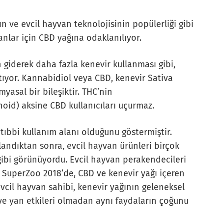
ın ve evcil hayvan teknolojisinin popülerliği gibi
vanlar için CBD yağına odaklanılıyor.
in giderek daha fazla kenevir kullanması gibi,
tıyor. Kannabidiol veya CBD, kenevir Sativa
yasal bir bileşiktir. THC’nin
oid) aksine CBD kullanıcıları uçurmaz.
 tıbbi kullanım alanı olduğunu göstermiştir.
landıktan sonra, evcil hayvan ürünleri birçok
 gibi görünüyordu. Evcil hayvan perakendecileri
 SuperZoo 2018’de, CBD ve kenevir yağı içeren
evcil hayvan sahibi, kenevir yağının geleneksel
i ve yan etkileri olmadan aynı faydaların çoğunu