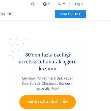
Log In
tlandırma
SIGN UP FREE
Primary
Sidebar
80'den fazla özelliği
ücretsiz kullanarak içgörü
kazanın
Çevrimiçi Anketinizi 5 Dakikadan
Kısa Sürede Oluşturun, Gönderin
ve Analiz Edin!
DAHA FAZLA BILGI EDIN