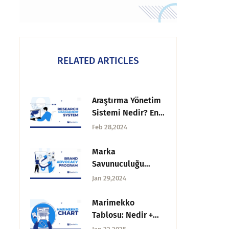
RELATED ARTICLES
Araştırma Yönetim
Sistemi Nedir? En
İyi 7 Araştırma
Feb 28,2024
Yazılımı
Marka
Savunuculuğu
Programı: Nedir ve
Jan 29,2024
Nasıl Oluşturulur?
Marimekko
Tablosu: Nedir +
Örneklerle