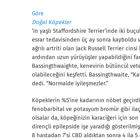
Göre
Doğal Köpekler
‘in yaşlı Staffordshire Terrier’inde iki bu
esrar tedavisinden üç ay sonra kayboldu v
ağrılı artriti olan Jack Russell Terrier cins
ardından uzun yürüyüşler yapabildiğini fa
Bassingthwaighte, kenevirin bütüncül veter
olabileceğini keşfetti. Bassingthwaite, “
dedi. “Normalde iyileşmezler.”
Köpeklerin %5’ine kadarının nöbet geçirdi
fenobarbital ve potasyum bromür gibi ilaçl
olsalar da, köpeğinizin karaciğeri için son 
dirençli epilepside işe yaradığı gösterilmişt
8 hastadan 7’si CBD aldıktan sonra 4 ila 5 