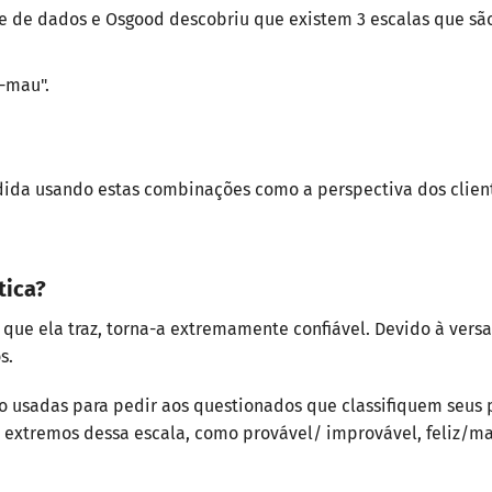
se de dados e Osgood descobriu que existem 3 escalas que 
-mau".
dida usando estas combinações como a perspectiva dos clie
tica?
que ela traz, torna-a extremamente confiável. Devido à vers
s.
ão usadas para pedir aos questionados que classifiquem seus 
 extremos dessa escala, como provável/ improvável, feliz/mau