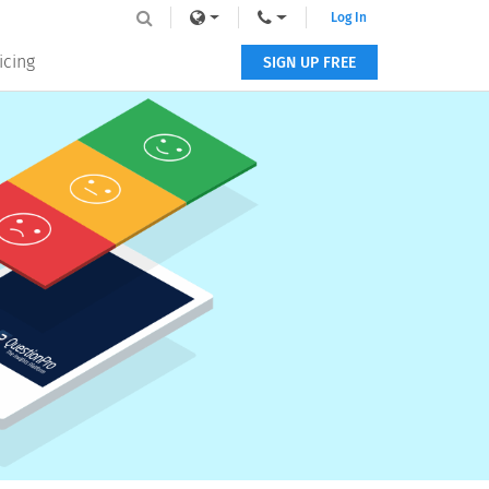
Log In
icing
SIGN UP FREE