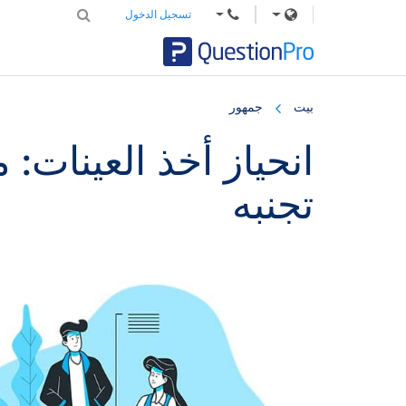
تسجيل الدخول
Skip
Skip
Skip
to
to
to
بيت
جمهور
primary
footer
main
content
sidebar
انحياز أخذ العينات: م
تجنبه