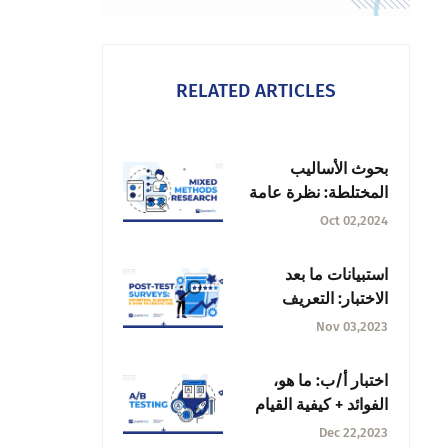
RELATED ARTICLES
بحوث الأساليب
المختلطة: نظرة عامة
على التصاميم
Oct 02,2024
والتقنيات
استبيانات ما بعد
الاختبار: التعريف
والعناصر وكيفية إنشاء
Nov 03,2023
واحد
اختبار أ/ب: ما هو،
الفوائد + كيفية القيام
به؟
Dec 22,2023