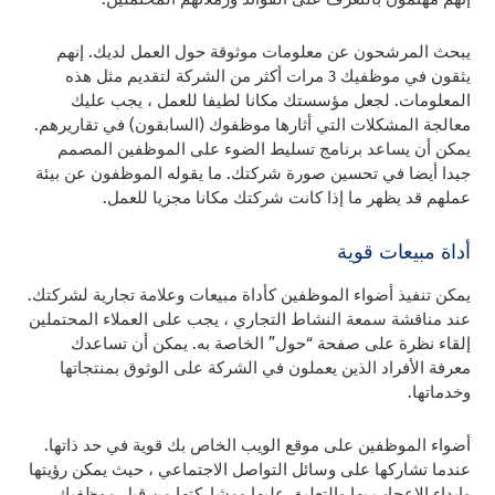
يبحث المرشحون عن معلومات موثوقة حول العمل لديك. إنهم
يثقون في موظفيك 3 مرات أكثر من الشركة لتقديم مثل هذه
المعلومات. لجعل مؤسستك مكانا لطيفا للعمل ، يجب عليك
معالجة المشكلات التي أثارها موظفوك (السابقون) في تقاريرهم.
يمكن أن يساعد برنامج تسليط الضوء على الموظفين المصمم
جيدا أيضا في تحسين صورة شركتك. ما يقوله الموظفون عن بيئة
عملهم قد يظهر ما إذا كانت شركتك مكانا مجزيا للعمل.
أداة مبيعات قوية
يمكن تنفيذ أضواء الموظفين كأداة مبيعات وعلامة تجارية لشركتك.
عند مناقشة سمعة النشاط التجاري ، يجب على العملاء المحتملين
إلقاء نظرة على صفحة “حول” الخاصة به. يمكن أن تساعدك
معرفة الأفراد الذين يعملون في الشركة على الوثوق بمنتجاتها
وخدماتها.
أضواء الموظفين على موقع الويب الخاص بك قوية في حد ذاتها.
عندما تشاركها على وسائل التواصل الاجتماعي ، حيث يمكن رؤيتها
وإبداء الإعجاب بها والتعليق عليها ومشاركتها من قبل موظفيك