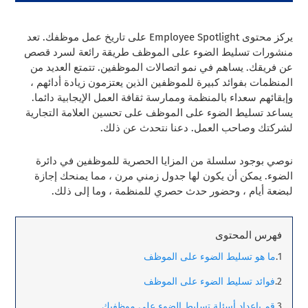
يركز محتوى Employee Spotlight على تاريخ عمل موظفك. تعد
منشورات تسليط الضوء على الموظف طريقة رائعة لسرد قصص
عن فريقك. يساهم في نمو اتصالات الموظفين.
تتمتع العديد من
المنظمات بفوائد كبيرة للموظفين الذين يعتزمون زيادة أدائهم ،
وإبقائهم سعداء بالمنظمة وممارسة ثقافة العمل الإيجابية دائما.
يساعد تسليط الضوء على الموظف على تحسين العلامة التجارية
لشركتك وصاحب العمل. دعنا نتحدث عن ذلك.
نوصي بوجود سلسلة من المزايا الحصرية للموظفين في دائرة
الضوء. يمكن أن يكون لها جدول زمني مرن ، مما يمنحك إجازة
لبضعة أيام ، وحضور حدث حصري للمنظمة ، وما إلى ذلك.
فهرس المحتوى
ما هو تسليط الضوء على الموظف
فوائد تسليط الضوء على الموظف
قم بإعداد أسئلة تسليط الضوء على موظفيك