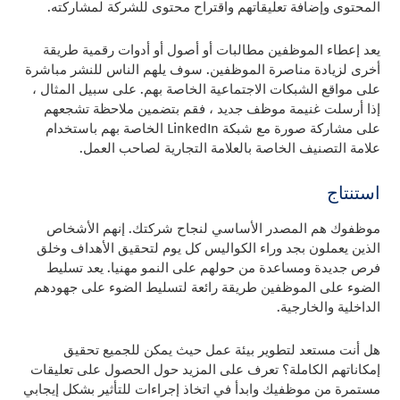
المحتوى وإضافة تعليقاتهم واقتراح محتوى للشركة لمشاركته.
يعد إعطاء الموظفين مطالبات أو أصول أو أدوات رقمية طريقة
أخرى لزيادة مناصرة الموظفين. سوف يلهم الناس للنشر مباشرة
على مواقع الشبكات الاجتماعية الخاصة بهم. على سبيل المثال ،
إذا أرسلت غنيمة موظف جديد ، فقم بتضمين ملاحظة تشجعهم
على مشاركة صورة مع شبكة LinkedIn الخاصة بهم باستخدام
علامة التصنيف الخاصة بالعلامة التجارية لصاحب العمل.
استنتاج
موظفوك هم المصدر الأساسي لنجاح شركتك. إنهم الأشخاص
الذين يعملون بجد وراء الكواليس كل يوم لتحقيق الأهداف وخلق
فرص جديدة ومساعدة من حولهم على النمو مهنيا. يعد تسليط
الضوء على الموظفين طريقة رائعة لتسليط الضوء على جهودهم
الداخلية والخارجية.
هل أنت مستعد لتطوير بيئة عمل حيث يمكن للجميع تحقيق
إمكاناتهم الكاملة؟
تعرف على المزيد حول الحصول على تعليقات
مستمرة من موظفيك وابدأ في اتخاذ إجراءات للتأثير بشكل إيجابي