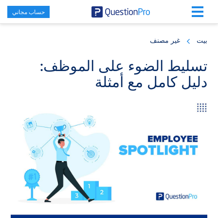
حساب مجاني
Skip
Skip
Skip
to
to
to
بيت
غير مصنف
primary
footer
main
content
sidebar
تسليط الضوء على الموظف:
دليل كامل مع أمثلة