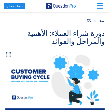
حساب مجاني
Skip
Skip
Skip
to
to
to
بيت
CX
primary
footer
main
content
sidebar
دورة شراء العملاء: الأهمية
والمراحل والفوائد