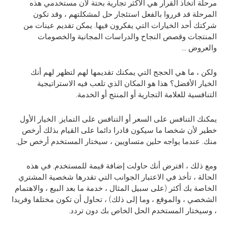
مرحلة اتخاذ القرار هي الأكثر تجارية بحتة لأن مستخدمي هذه
المرحلة قد قرروا بالفعل استئجار حل لمشكلتهم ، وقد تكون
شركتك أحد الخيارات التي يفكرون فيها. يمكن تقديم عينات من
المنتجات وقصص النجاح والدراسات المجانية والخصومات
والعروض …
ولكن ، ما هي الحجج التي يمكنك تقديمها لهم لتظهر لهم أنك
الخيار الأفضل؟ هذا هو المكان الذي تلعب فيه الاستراتيجية
التنافسية للعلامة التجارية أو المنتج أو الخدمة.
يمكنك التنافس على السعر أو التنافس على التمايز. الخيار الأول
خطير لأن شخصا ما سيكون قادرا دائما على القيام بذلك أرخص
منك. عندما يواجه حلين متساويين ، سيختار المستخدم أرخص حل.
ومع ذلك ، افترض أنك حاولت إضافة قيمة للمستخدم. في هذه
الحالة ، تأخذ في الاعتبار الجوانب التي تقدرها شخصية المشتري
الخاصة بك أكثر (على سبيل المثال ، خدمة ما بعد البيع ، والاهتمام
الشخصي ، والموقع ، وما إلى ذلك) ، تحاول أن تكون مختلفا وفريدا
، وسيختار المستخدم الحل الخاص بك دون تردد.