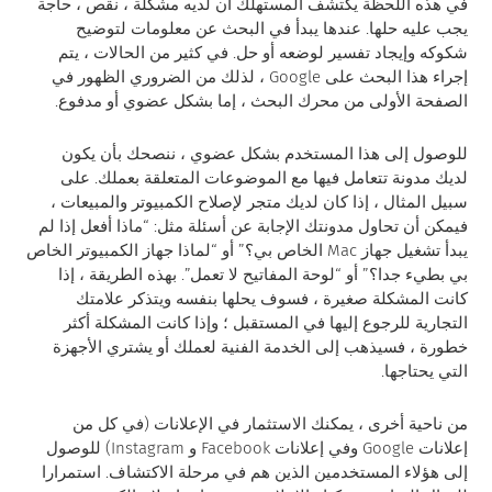
في هذه اللحظة يكتشف المستهلك أن لديه مشكلة ، نقص ، حاجة
يجب عليه حلها. عندها يبدأ في البحث عن معلومات لتوضيح
شكوكه وإيجاد تفسير لوضعه أو حل. في كثير من الحالات ، يتم
إجراء هذا البحث على Google ، لذلك من الضروري الظهور في
الصفحة الأولى من محرك البحث ، إما بشكل عضوي أو مدفوع.
للوصول إلى هذا المستخدم بشكل عضوي ، ننصحك بأن يكون
لديك مدونة تتعامل فيها مع الموضوعات المتعلقة بعملك. على
سبيل المثال ، إذا كان لديك متجر لإصلاح الكمبيوتر والمبيعات ،
فيمكن أن تحاول مدونتك الإجابة عن أسئلة مثل: “ماذا أفعل إذا لم
يبدأ تشغيل جهاز Mac الخاص بي؟” أو “لماذا جهاز الكمبيوتر الخاص
بي بطيء جدا؟” أو “لوحة المفاتيح لا تعمل”. بهذه الطريقة ، إذا
كانت المشكلة صغيرة ، فسوف يحلها بنفسه ويتذكر علامتك
التجارية للرجوع إليها في المستقبل ؛ وإذا كانت المشكلة أكثر
خطورة ، فسيذهب إلى الخدمة الفنية لعملك أو يشتري الأجهزة
التي يحتاجها.
من ناحية أخرى ، يمكنك الاستثمار في الإعلانات (في كل من
إعلانات Google وفي إعلانات Facebook و Instagram) للوصول
إلى هؤلاء المستخدمين الذين هم في مرحلة الاكتشاف. استمرارا