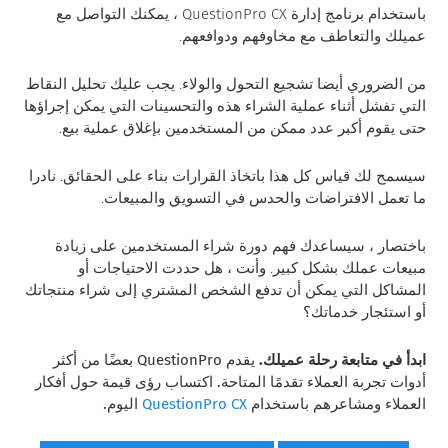
باستخدام برنامج إدارة QuestionPro CX ، يمكنك التواصل مع
عميلك والتعاطف مع مخاوفهم ودوافعهم.
من الضروري أيضا تشجيع التحول والولاء. يجب عليك تحليل النقاط
التي تفشل أثناء عملية الشراء هذه والتحسينات التي يمكن إجراؤها
حتى يقوم أكبر عدد ممكن من المستخدمين بإغلاق عملية بيع.
سيسمح لك قياس كل هذا باتخاذ القرارات بناء على الحقائق. نادرا
ما تعمل الافتراضات والحدس في التسويق والمبيعات.
باختصار ، سيساعدك فهم دورة شراء المستخدمين على زيادة
مبيعات عملك بشكل كبير. وأنت ، هل حددت الاحتياجات أو
المشاكل التي يمكن أن تدفع الشخص المشتري إلى شراء منتجاتك
أو استئجار خدماتك؟
ابدأ في متابعة رحلة عميلك.
يقدم QuestionPro بعضًا من أكثر
أدوات تجربة العملاء تقدمًا المتاحة. اكتساب رؤى قيمة حول أفكار
العملاء ومشاعرهم باستخدام
QuestionPro CX
اليوم.