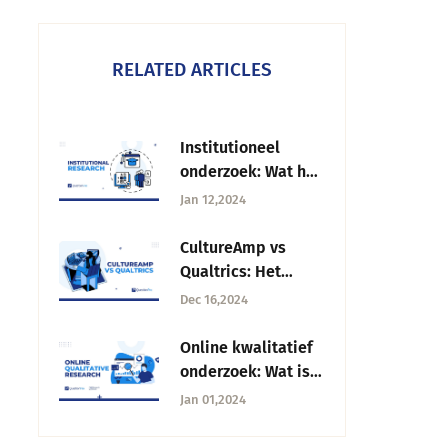
RELATED ARTICLES
Institutioneel
onderzoek: Wat het
is, Activiteiten &
Jan 12,2024
Effectiviteit
CultureAmp vs
Qualtrics: Het
beste platform
Dec 16,2024
voor
werknemerservarin
Online kwalitatief
gen
onderzoek: Wat is
het + Hoe voer je
Jan 01,2024
het uit?