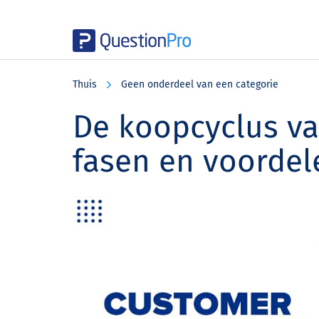
Skip
Skip
Skip
to
to
to
Thuis
Geen onderdeel van een categorie
main
primary
footer
content
sidebar
De koopcyclus va
fasen en voordel