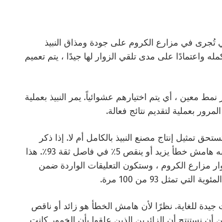
ي تُجرى في مزارع الكروم على جودة ومذاق النبيذ
له واعتمادًا على مدى تلقي الزوار لها جيدًا ، يتم تعميم
ر نمط معين ، أي يتم اختيارهم عشوائياً. يمر النبيذ بعملية
مرور بعملية لتقديم نتائج فعالة.
تحق تمثيل إنتاج مصنع النبيذ بالكامل أم لا. إذا ذكر
الإحصائي أن الاستطلاع الذي تم إجراؤه سيكون به هامش خطأ يزيد أو ينقص 5٪ في فاصل ثقة 93٪. هذا
زوار مزارع الكروم ، وستكون التعليقات الواردة ضمن
 تمثل 93 من 100 مرة.
ائرًا أن الخمور كانت جيدة للغاية. نظرًا لأن هامش الخطأ هو زائد أو ناقص
 من 100 زائر ، فمن الآمن أن نستنتج أن الزائرين الذين علقوا بأن الخمور كانت