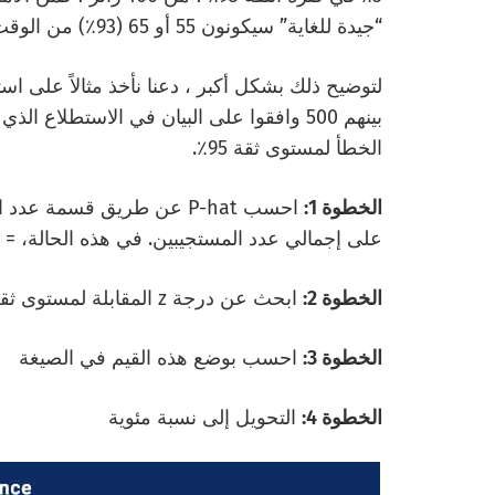
“جيدة للغاية” سيكونون 55 أو 65 (93٪) من الوقت.
بينهم 500 وافقوا على البيان في الاستطل
الخطأ لمستوى ثقة 95٪.
الخطوة 1:
احسب P-hat عن طريق قسمة ع
على إجمالي عدد المستجيبين. في هذه الحالة،
= 500/1000 = 50٪
الخطوة 2:
ابحث عن درجة z المقابلة لمستوى ثقة 95٪. في هذه الحالة ، z درجة 1.96
الخطوة 3:
احسب بوضع هذه القيم في الصيغة
الخطوة 4:
التحويل إلى نسبة مئوية