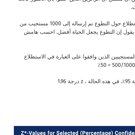
لتوضيح ذلك بشكل أكبر ، دعنا نأخذ مثالاً على استطلاع حول التطوع تم إرساله إلى 1000 مستجيب من
اع الذي يقول إن التطوع يجعل الحياة أفضل. احسب هامش
دد المستجيبين الذين وافقوا على العبارة في الاستطلاع