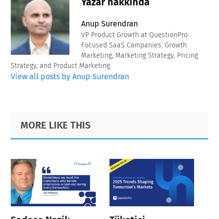
Yazar hakkında
Anup Surendran
VP Product Growth at QuestionPro.
Focused SaaS Companies. Growth
Marketing, Marketing Strategy, Pricing
Strategy, and Product Marketing.
View all posts by Anup Surendran
Primary
Footer
MORE LIKE THIS
Sidebar