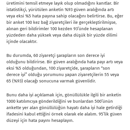
üretimini temsil etmeye layık olup olmadığını kanıtlar. Bir
istatistikçi, yürütülen anketin %93 güven aralığında artı
veya eksi %5 hata payına sahip olacağını belirtirse. Bu, eğer
bir
anket
100 kez bağ ziyaretçileri ile gerçekleştirilmişse,
alınan geri bildirimler 100 kezden 93’ünde hesaplanan
yüzdeden daha yüksek veya daha düşük bir yüzde dilimi
içinde olacaktır.
Bu durumda, 60 ziyaretçi şarapların son derece iyi
olduğunu bildirirse. Bir güven aralığında hata payı artı veya
eksi %5 olduğundan, 100 ziyaretçide, şarapların “son
derece iyi” olduğu yorumunu yapan ziyaretçilerin 55 veya
65 (%93) olacağı sonucuna varmak güvenlidir.
Bunu daha iyi açıklamak için, gönüllülükle ilgili bir anketin
1000 katılımcıya gönderildiğini ve bunlardan 500’ünün
ankette yer alan gönüllülüğün hayatı daha iyi hale getirdiği
ifadesini kabul ettiğini örnek olarak ele alalım. 95’lik güven
düzeyi için hata payını hesaplayın.