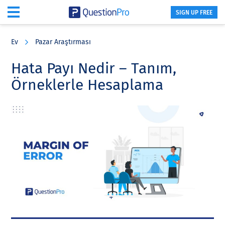
SIGN UP FREE
Skip
Skip
Skip
to
to
to
Ev
Pazar Araştırması
main
primary
footer
content
sidebar
Hata Payı Nedir – Tanım,
Örneklerle Hesaplama