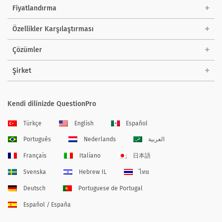
Fiyatlandırma
Özellikler Karşılaştırması
Çözümler
Şirket
Kendi dilinizde QuestionPro
Türkçe
English
Español
Português
Nederlands
العربية
Français
Italiano
日本語
Svenska
Hebrew IL
ไทย
Deutsch
Portuguese de Portugal
Español / España