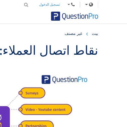
تسجيل الدخول
Skip
Skip
Skip
to
to
to
بيت
غير مصنف
primary
footer
main
content
sidebar
نقاط اتصال العملاء: 