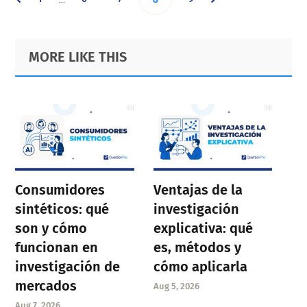
pages
omitted
to
to
to
to
to
Primary
Footer
MORE LIKE THIS
page
page
page
page
Sidebar
page
Consumidores
Ventajas de la
sintéticos: qué
investigación
son y cómo
explicativa: qué
funcionan en
es, métodos y
investigación de
cómo aplicarla
mercados
Aug 5, 2026
Aug 7, 2026