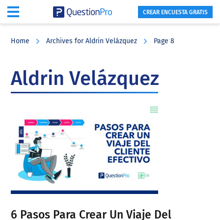
CREAR ENCUESTA GRATIS
Skip
Skip
Skip
to
to
to
Home
Archives for Aldrin Velázquez
Page 8
main
primary
footer
content
sidebar
Aldrin Velázquez
6 Pasos Para Crear Un Viaje Del