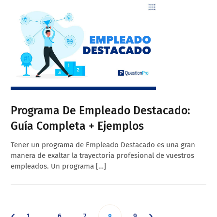
Programa De Empleado Destacado:
Guía Completa + Ejemplos
Tener un programa de Empleado Destacado es una gran
manera de exaltar la trayectoria profesional de vuestros
empleados. Un programa […]
Interim
Go
Go
Go
Go
1
6
7
Go
9
…
8