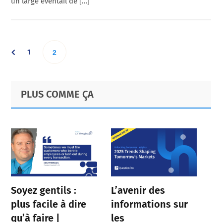
un large éventail de […]
Go
1
Go
2
to
to
Primary
Footer
PLUS COMME ÇA
page
Sidebar
page
Soyez gentils :
L’avenir des
plus facile à dire
informations sur
qu’à faire |
les