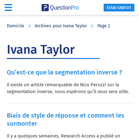
ESSAI GRATUIT
Skip
Skip
Skip
to
to
to
Domicile
Archives pour Ivana Taylor
Page 2
main
primary
footer
content
sidebar
Ivana Taylor
Qu’est-ce que la segmentation inverse ?
Il existe un article remarquable de Nico Peruzzi sur la
segmentation inverse, nous espérons qu’il vous sera utile.
Biais de style de réponse et comment les
surmonter
Il y a quelques semaines, Research Access a publié un