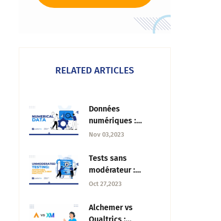
RELATED ARTICLES
Données
numériques :
Qu'est-ce que c'est,
Nov 03,2023
caractéristiques,
types et exemples
Tests sans
modérateur :
Avantages, défis et
Oct 27,2023
meilleures
pratiques
Alchemer vs
Qualtrics :