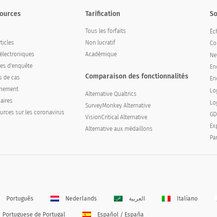
ources
Tarification
So
Tous les forfaits
Éch
ticles
Non lucratif
Co
 électroniques
Académique
Ne
es d'enquête
En
Comparaison des fonctionnalités
s de cas
En
înement
Lo
Alternative Qualtrics
aires
Lo
SurveyMonkey Alternative
urces sur les coronavirus
GD
VisionCritical Alternative
Ex
Alternative aux médaillons
Pa
Português
Nederlands
العربية
Italiano
Portuguese de Portugal
Español / España