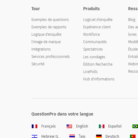
Tour
Produits
Ress
Exemples de questions
Logiciel d'enquête
Blog
Exemples de rapports
Expérience client
Des ar
Logique d'enquête
Workforce
livres
l'image de marque
Communautés
Modèl
Intégrations
Spectatrices
Étude
Services professionnels
Entra
Les sondages
Sécurité
Webin
Édition Recherche
Resso
LivePolls
Hub d'informations
QuestionPro dans votre langue
Français
English
Español
Hebrew IL
ไทย
Deutsch