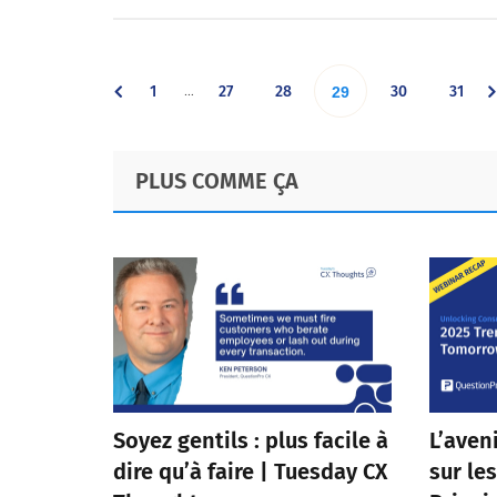
Interim
…
Go
Go
Go
Go
Go
1
27
28
Go
30
31
29
pages
omitted
to
to
to
to
to
to
Footer
PLUS COMME ÇA
page
page
page
page
page
page
Soyez gentils : plus facile à
L’aven
dire qu’à faire | Tuesday CX
sur le