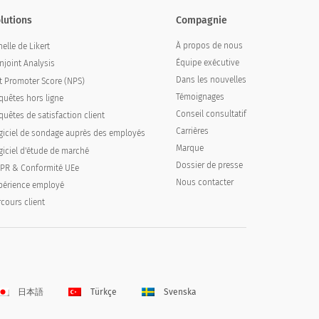
lutions
Compagnie
À propos de nous
elle de Likert
Équipe exécutive
njoint Analysis
Dans les nouvelles
t Promoter Score (NPS)
Témoignages
quêtes hors ligne
Conseil consultatif
quêtes de satisfaction client
Carrières
giciel de sondage auprès des employés
Marque
giciel d'étude de marché
Dossier de presse
PR & Conformité UEe
Nous contacter
périence employé
rcours client
日本語
Türkçe
Svenska