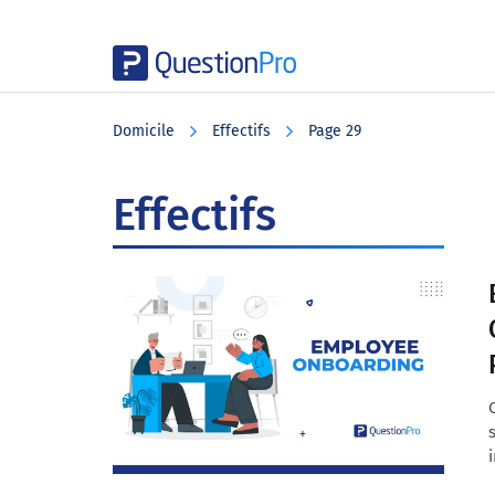
Skip
Skip
Skip
to
to
to
Domicile
Effectifs
Page 29
main
primary
footer
content
sidebar
Effectifs