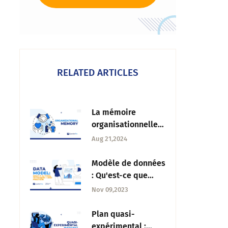
RELATED ARTICLES
La mémoire
organisationnelle :
Stratégies de
Aug 21,2024
réussite et de
continuité
Modèle de données
: Qu'est-ce que
c'est, les types, les
Nov 09,2023
techniques et les
meilleures
Plan quasi-
pratiques
expérimental :