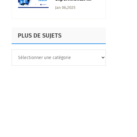
Qu'est-ce que c'est,
Jan 06,2025
types et exemples
PLUS DE SUJETS
PLUS
DE
SUJETS