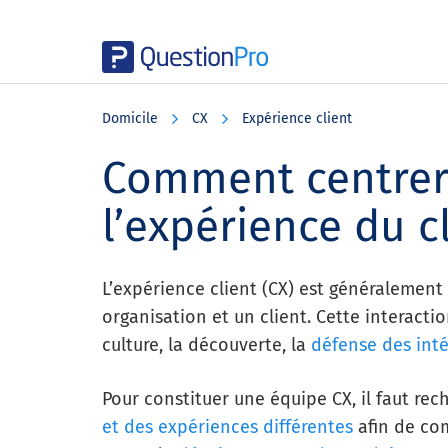
Skip
Skip
Skip
to
to
to
Domicile
CX
Expérience client
main
primary
footer
content
sidebar
Comment centrer 
l’expérience du c
L’expérience client (CX) est généralement
organisation et un client. Cette interactio
culture, la découverte, la
défense des inté
Pour constituer une équipe CX, il faut re
et des expériences différentes
afin de com