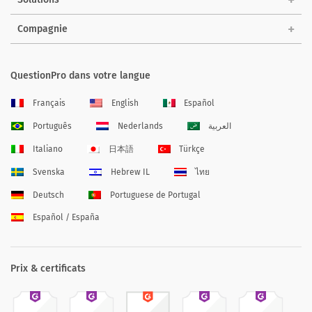
Compagnie
QuestionPro dans votre langue
Français
English
Español
Português
Nederlands
العربية
Italiano
日本語
Türkçe
Svenska
Hebrew IL
ไทย
Deutsch
Portuguese de Portugal
Español / España
Prix & certificats