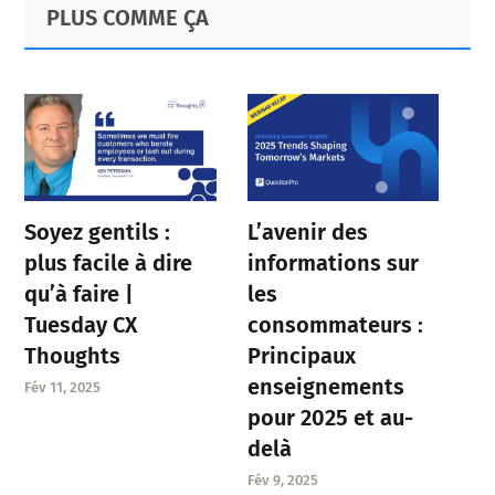
Primary
Footer
PLUS COMME ÇA
Sidebar
Soyez gentils :
L’avenir des
plus facile à dire
informations sur
qu’à faire |
les
Tuesday CX
consommateurs :
Thoughts
Principaux
enseignements
Fév 11, 2025
pour 2025 et au-
delà
Fév 9, 2025