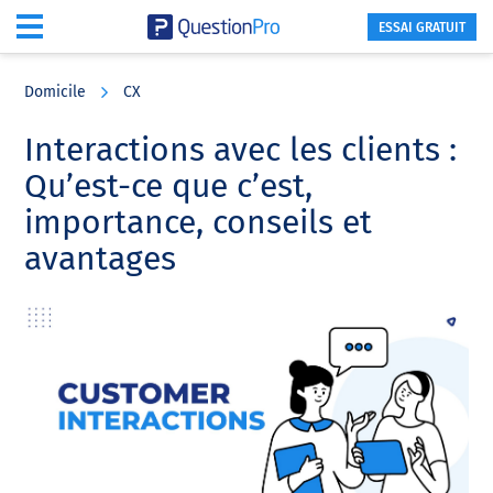
ESSAI GRATUIT
Skip
Skip
Skip
to
to
to
Domicile
CX
main
primary
footer
content
sidebar
Interactions avec les clients :
Qu’est-ce que c’est,
importance, conseils et
avantages