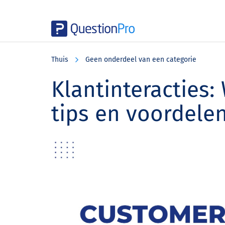
Skip
Skip
Skip
to
to
to
Thuis
Geen onderdeel van een categorie
main
primary
footer
content
sidebar
Klantinteracties: 
tips en voordele