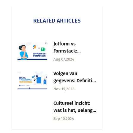
RELATED ARTICLES
Jotform vs
Formstack:
Geavanceerde
Aug 07,2024
vergelijking 2025
Volgen van
gegevens: Definitie,
voordelen +
Nov 15,2023
effectieve planning
Cultureel inzicht:
Wat is het, Belang +
Hoe verzamelen?
Sep 10,2024