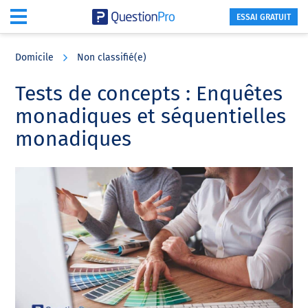
ESSAI GRATUIT
Skip
Skip
Skip
to
to
to
Domicile
Non classifié(e)
main
primary
footer
content
sidebar
Tests de concepts : Enquêtes
monadiques et séquentielles
monadiques