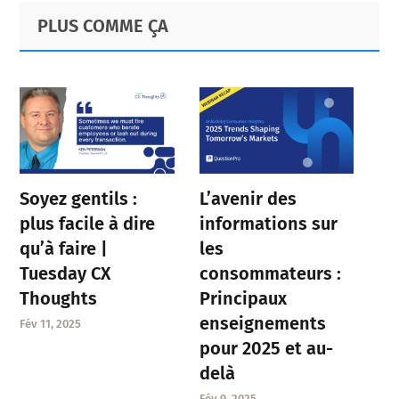
Primary
Footer
PLUS COMME ÇA
Sidebar
Soyez gentils :
L’avenir des
plus facile à dire
informations sur
qu’à faire |
les
Tuesday CX
consommateurs :
Thoughts
Principaux
enseignements
Fév 11, 2025
pour 2025 et au-
delà
Fév 9, 2025