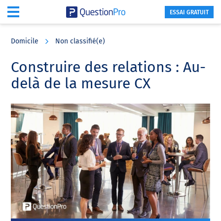
ESSAI GRATUIT
Skip
Skip
Skip
to
to
to
Domicile
Non classifié(e)
main
primary
footer
content
sidebar
Construire des relations : Au-
delà de la mesure CX