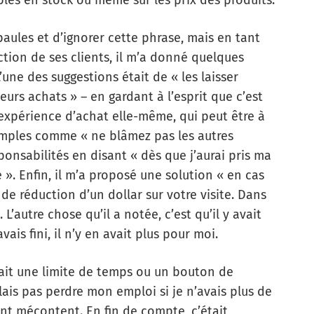
bles en stock ou même sur les prix des produits.
paules et d’ignorer cette phrase, mais en tant
tion de ses clients, il m’a donné quelques
’une des suggestions était de « les laisser
eurs achats » – en gardant à l’esprit que c’est
expérience d’achat elle-même, qui peut être à
 simples comme « ne blâmez pas les autres
nsabilités en disant « dès que j’aurai pris ma
e ». Enfin, il m’a proposé une solution « en cas
 de réduction d’un dollar sur votre visite. Dans
 L’autre chose qu’il a notée, c’est qu’il y avait
vais fini, il n’y en avait plus pour moi.
avait une limite de temps ou un bouton de
llais pas perdre mon emploi si je n’avais plus de
ient mécontent. En fin de compte, c’était