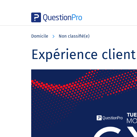
Skip
Skip
Skip
to
to
to
Domicile
Non classifié(e)
main
primary
footer
content
sidebar
Expérience client