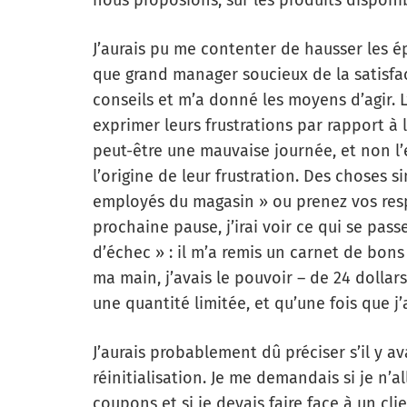
nous proposions, sur les produits disponi
J’aurais pu me contenter de hausser les é
que grand manager soucieux de la satisfac
conseils et m’a donné les moyens d’agir. L
exprimer leurs frustrations par rapport à l
peut-être une mauvaise journée, et non l’
l’origine de leur frustration. Des choses
employés du magasin » ou prenez vos respo
prochaine pause, j’irai voir ce qui se pass
d’échec » : il m’a remis un carnet de bons
ma main, j’avais le pouvoir – de 24 dollars.
une quantité limitée, et qu’une fois que j’a
J’aurais probablement dû préciser s’il y 
réinitialisation. Je me demandais si je n’a
coupons et si je devais faire face à un cl