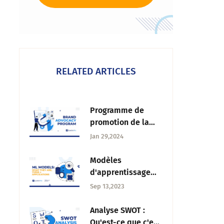
RELATED ARTICLES
Programme de
promotion de la
marque : Qu'est-ce
Jan 29,2024
que c'est et
comment le
Modèles
construire ?
d'apprentissage
automatique : Ce
Sep 13,2023
qu'ils sont, types et
applications
Analyse SWOT :
Qu'est-ce que c'est