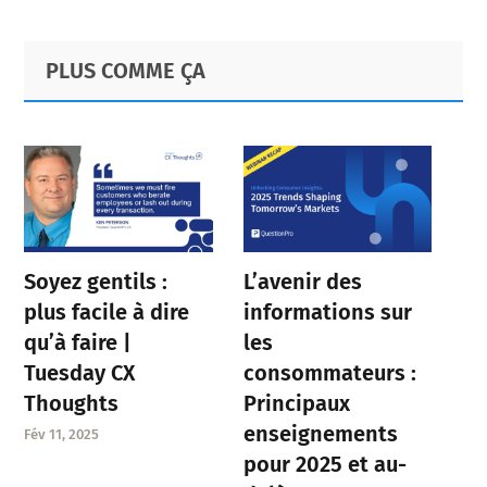
Primary
Footer
PLUS COMME ÇA
Sidebar
Soyez gentils :
L’avenir des
plus facile à dire
informations sur
qu’à faire |
les
Tuesday CX
consommateurs :
Thoughts
Principaux
enseignements
Fév 11, 2025
pour 2025 et au-