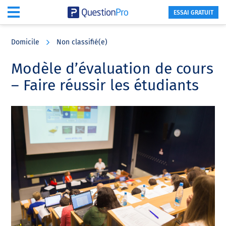
ESSAI GRATUIT
Skip
Skip
Skip
to
to
to
Domicile
Non classifié(e)
main
primary
footer
content
sidebar
Modèle d’évaluation de cours
– Faire réussir les étudiants