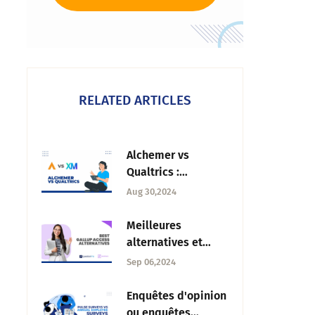
RELATED ARTICLES
Alchemer vs
Qualtrics :
Découvrez lequel
Aug 30,2024
vous devriez
choisir
Meilleures
alternatives et
concurrents de
Sep 06,2024
Gallup Access en
2025
Enquêtes d'opinion
ou enquêtes