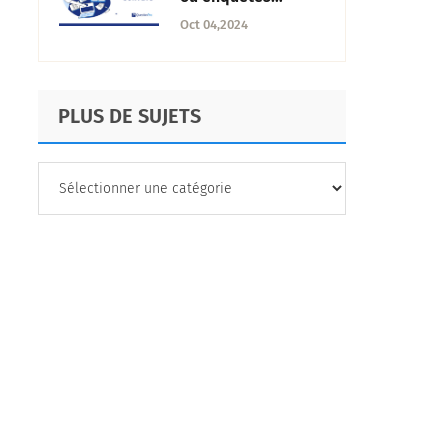
annuelles auprès
Oct 04,2024
des employés :
Lesquelles utiliser
?
PLUS DE SUJETS
PLUS
DE
SUJETS