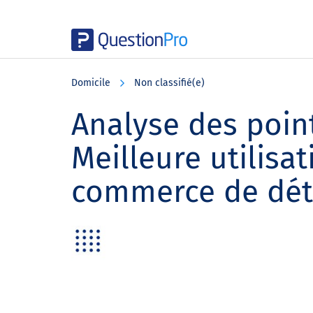
Skip
Skip
Skip
to
to
to
Domicile
Non classifié(e)
main
primary
footer
content
sidebar
Analyse des point
Meilleure utilis
commerce de dét