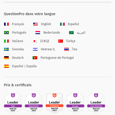
QuestionPro dans votre langue
Français
English
Español
Português
Nederlands
العربية
Italiano
日本語
Türkçe
Svenska
Hebrew IL
ไทย
Deutsch
Portuguese de Portugal
Español / España
Prix & certificats