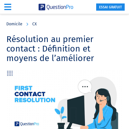
ESSAI GRATUIT
Skip
Skip
Skip
to
to
to
Domicile
CX
main
primary
footer
content
sidebar
Résolution au premier
contact : Définition et
moyens de l’améliorer