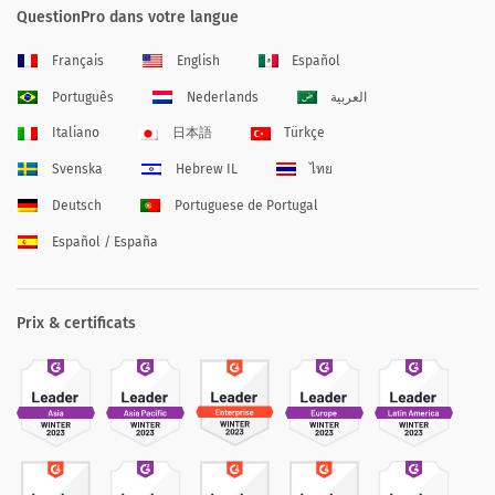
QuestionPro dans votre langue
Français
English
Español
Português
Nederlands
العربية
Italiano
日本語
Türkçe
Svenska
Hebrew IL
ไทย
Deutsch
Portuguese de Portugal
Español / España
Prix & certificats