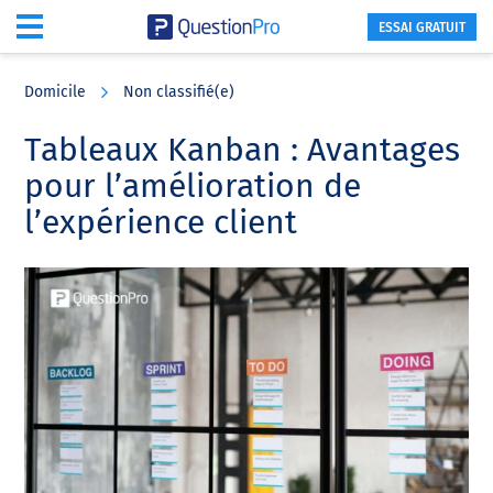
ESSAI GRATUIT
Skip
Skip
Skip
to
to
to
Domicile
Non classifié(e)
main
primary
footer
content
sidebar
Tableaux Kanban : Avantages
pour l’amélioration de
l’expérience client