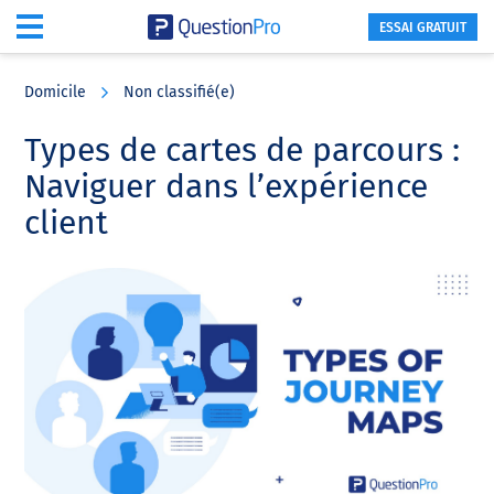
ESSAI GRATUIT
Skip
Skip
Skip
to
to
to
Domicile
Non classifié(e)
main
primary
footer
content
sidebar
Types de cartes de parcours :
Naviguer dans l’expérience
client