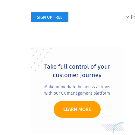
P
SIGN UP FREE
Primary
Sidebar
Take full control of your
customer journey
Make immediate business actions
with our CX management platform
LEARN MORE