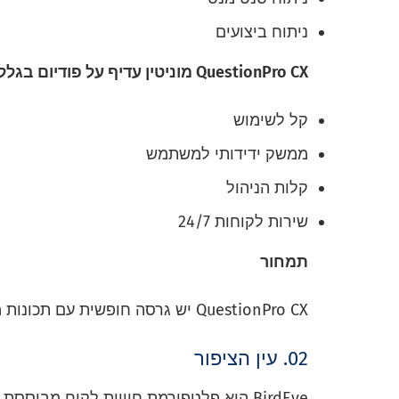
ניתוח ביצועים
QuestionPro CX מוניטין עדיף על פודיום בגלל:
קל לשימוש
ממשק ידידותי למשתמש
קלות הניהול
שירות לקוחות 24/7
תמחור
QuestionPro CX יש גרסה חופשית עם תכונות מוגבלות. תמחור פרימיום מתחיל ב-99 דולר לחודש.
02. עין הציפור
BirdEye היא פלטפורמת חוויית לקוח מבו