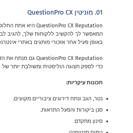
01. מוניטין QuestionPro CX
QuestionPro CX Reputation היא אחת החלופות הטובות ביותר לפודיום. זהו
המאפשר לך להקשיב ללקוחות שלך, להגיב לביק
באופן פעיל אחר אזכורי מותגים באתרי אינטרנ
tionPro CX Reputation
כדי לספק תצוגה הוליסטית ומשולבת יותר של
ח
תכונות עיקריות:
נטר, הגב ונתח דירוגים ציבוריים מקוונים.
סנן ביקורות והפעל התראות.
סינון מתקדם
ניתוח סנטימנט