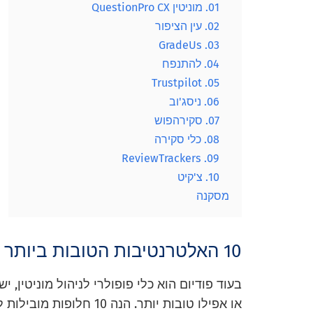
01. מוניטין QuestionPro CX
02. עין הציפור
03. GradeUs
04. להתנפח
05. Trustpilot
06. ניסג'וב
07. סקירהפוש
08. כלי סקירה
09. ReviewTrackers
10. צ'קיט
מסקנה
10 האלטרנטיבות הטובות ביותר לניהול מוניטין
בעוד פודיום הוא כלי פופולרי לניהול מוניטין, 
או אפילו טובות יותר. הנה 10 חלופות מובילות לפודיום לניהול מוניטין: