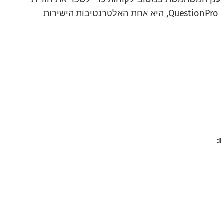
הלקוח ונאמנותו. BirdEye, כמו QuestionPro CX Reputation, היא אחת האלטרנטיבות הישירות