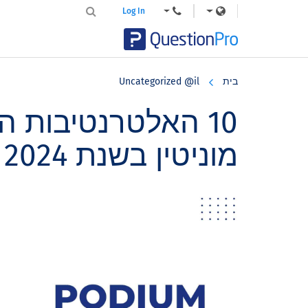
Log In
Skip
Skip
Skip
to
to
to
בית
Uncategorized @il
primary
footer
main
content
sidebar
10 האלטרנטיבות ה
מוניטין בשנת 2024