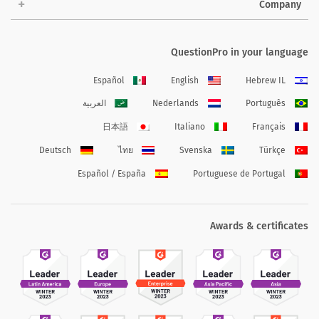
Company
QuestionPro in your language
Español
English
Hebrew IL
Português
Nederlands
العربية
日本語
Italiano
Français
Deutsch
ไทย
Svenska
Türkçe
Español / España
Portuguese de Portugal
Awards & certificates