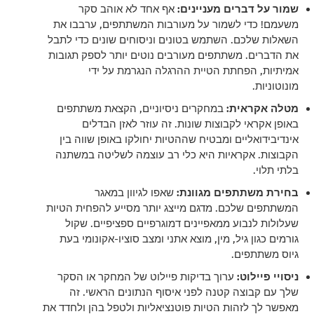
שמור על דברים מעניינים:
אף אחד לא אוהב סקר
משעמם! כדי לשמור על מעורבות המשתתפים, ערבבו את
השאלות שלכם. השתמש בטונים וניסוחים שונים כדי לתבל
את הדברים. משתתפים מעורבים נוטים יותר לספק תגובות
אמיתיות, הפחתת הטיית ההרגלה הנגרמת על ידי
מונוטוניות.
מטלה אקראית:
במחקרים ניסיוניים, הקצאת משתתפים
באופן אקראי לקבוצות שונות. זה עוזר לאזן הבדלים
אינדיבידואליים ומבטיח שההטיות יחולקו באופן שווה בין
הקבוצות. אקראיות היא כלי רב עוצמה לשליטה במשתנה
בלתי תלוי.
בחירת משתתפים מגוונת:
שאפו לגיוון במאגר
המשתתפים שלכם. מדגם מייצג יותר מסייע להפחית הטיות
שעלולות לנבוע ממאפיינים דמוגרפיים ספציפיים. שקול
גורמים כגון גיל, מין, מוצא אתני ומצב סוציו-אקונומי בעת
גיוס משתתפים.
ניסויי פיילוט:
ערוך בדיקות פיילוט של המחקר או הסקר
שלך עם קבוצה קטנה לפני איסוף הנתונים הראשי. זה
מאפשר לך לזהות הטיות פוטנציאליות ולטפל בהן ולחדד את