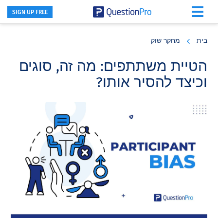
SIGN UP FREE
Skip
Skip
Skip
to
to
to
בית
מחקר שוק
primary
footer
main
content
sidebar
הטיית משתתפים: מה זה, סוגים
וכיצד להסיר אותו?