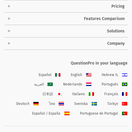
Pricing
Features Comparison
Solutions
Company
QuestionPro in your language
Español
English
Hebrew IL
Português
Nederlands
العربية
日本語
Italiano
Français
Deutsch
ไทย
Svenska
Türkçe
Español / España
Portuguese de Portugal