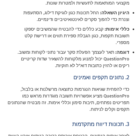
מקצועי המותאמות לתעשיות ולמטרות שונות.
היגיון השאלה:
החל תכונות כגון לוגיקת דילוג, הסתעפות
וצנרת כדי להפוך סקרים לאינטואיטיביים ודינמיים.
כללי אימות:
קבע כללים כדי להבטיח שהמשיבים יספקו
תשובות תקפות, כגון הגבלת ספירת תווים או דרישת קלט
מספרי.
דוגמה:
תאר לעצמך הפעלת סקר עבור נתוני לקוחות ומשוב.
QuestionPro יכול למנוע מלקוחות להשאיר שדות קריטיים
ריקים או להזין כתובות דוא"ל לא חוקיות.
2. נתונים תקפים ואמינים
כדי להפחית שגיאות הנגרמות כתוצאה מרשלנות או בלבול,
QuestionPro מציע אפשרויות תשובה מוגדרות מראש כמו
תפריטים נפתחים, תיבות סימון וכללי אימות. זה מבטיח שהנתונים
תקפים וקלים לניתוח.
3. תכונות דיווח מתקדמות
לאחר איסוף הנתונים, הבטחת איכותם כרוכה בניתוח וזיהוי בעיות