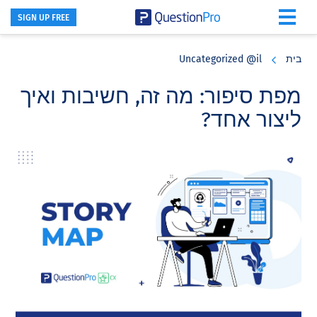
SIGN UP FREE
Skip
Skip
Skip
to
to
to
בית
Uncategorized @il
primary
footer
main
content
sidebar
מפת סיפור: מה זה, חשיבות ואיך
ליצור אחד?