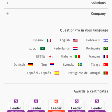
Solutions
Company
QuestionPro in your language
Español
English
Hebrew IL
Português
Nederlands
العربية
日本語
Italiano
Français
Deutsch
ไทย
Svenska
Türkçe
Español / España
Portuguese de Portugal
Awards & certificates