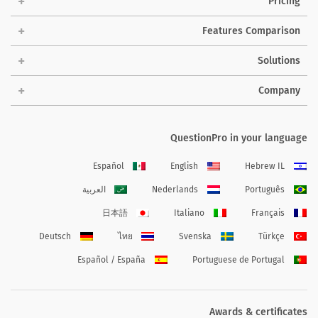
Pricing
Features Comparison
Solutions
Company
QuestionPro in your language
Español
English
Hebrew IL
Português
Nederlands
العربية
日本語
Italiano
Français
Deutsch
ไทย
Svenska
Türkçe
Español / España
Portuguese de Portugal
Awards & certificates