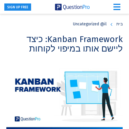
SIGN UP FREE
Skip
Skip
Skip
to
to
to
בית
Uncategorized @il
primary
footer
main
content
sidebar
Kanban Framework: כיצד
ליישם אותו במיפוי לקוחות