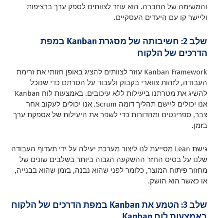
והמשימה של החברה. הוא עוזר לצוותים לספק ערך ברציפות
וליישר קו עם היעדים העסקיים.
שלב 2: חשיבותה של מסגרת Kanban במפת
הדרכים של הלקוח
Kanban Framework עוזר לצוותים להציג באופן חזותי את זרימת
העבודה, לזהות צווארי בקבוק ולעבוד על הסרתם כדי שנוכל
להשיג את מטרתנו ביעילות ללא עיכובים. באמצעות לוח Kanban
אנו יכולים ליישם תהליך דומה Scrum. אנו יכולים לעקוב אחר
צבר, ספרינטים ומהדורות כדי לשפר את היעילות של אספקת ערך
בזמן.
גישת Lean מסייעת לנו ליצור מערכת יעילה על ידי תעדוף העבודה
שלנו על בסיס החזר ההשקעה הגבוה ביותר בשלבים שונים של
מחזור פיתוח המוצר, כלומר לפני שהוא נבנה, בזמן שהוא בבנייה,
או כאשר הוא הושק.
שלב 3: הטמע את Kanban במפת הדרכים של הלקוח
באמצעות לוח Kanban