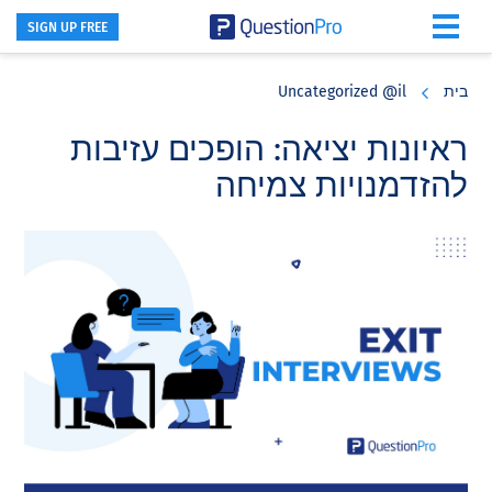
SIGN UP FREE
Skip
Skip
Skip
to
to
to
בית
Uncategorized @il
primary
footer
main
content
sidebar
ראיונות יציאה: הופכים עזיבות
להזדמנויות צמיחה