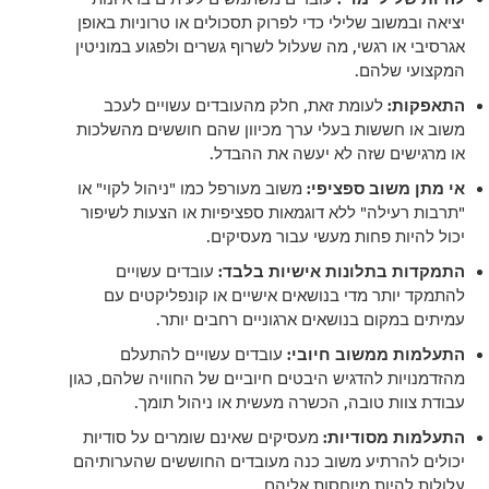
יציאה ובמשוב שלילי כדי לפרוק תסכולים או טרוניות באופן
אגרסיבי או רגשי, מה שעלול לשרוף גשרים ולפגוע במוניטין
המקצועי שלהם.
התאפקות:
לעומת זאת, חלק מהעובדים עשויים לעכב
משוב או חששות בעלי ערך מכיוון שהם חוששים מהשלכות
או מרגישים שזה לא יעשה את ההבדל.
אי מתן משוב ספציפי:
משוב מעורפל כמו "ניהול לקוי" או
"תרבות רעילה" ללא דוגמאות ספציפיות או הצעות לשיפור
יכול להיות פחות מעשי עבור מעסיקים.
התמקדות בתלונות אישיות בלבד:
עובדים עשויים
להתמקד יותר מדי בנושאים אישיים או קונפליקטים עם
עמיתים במקום בנושאים ארגוניים רחבים יותר.
התעלמות ממשוב חיובי:
עובדים עשויים להתעלם
מהזדמנויות להדגיש היבטים חיוביים של החוויה שלהם, כגון
עבודת צוות טובה, הכשרה מעשית או ניהול תומך.
התעלמות מסודיות:
מעסיקים שאינם שומרים על סודיות
יכולים להרתיע משוב כנה מעובדים החוששים שהערותיהם
עלולות להיות מיוחסות אליהם.