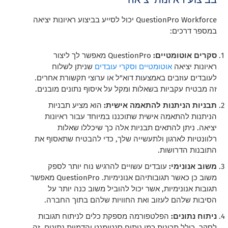
QuestionPro Workforce יכול לסייע בביצוע ראיונות יציאה
במספר דרכים:
סקרים אוטומטיים:
QuestionPro מאפשר לך ליצור
ראיונות יציאה
אוטומטיים וסקרי עובדים
שניתן לשלוח
לעובדים עוזבים באמצעות דוא"ל או ערוצי תקשורת אחרים.
זה מבטיח עקביות בשאלות ומקל על איסוף נתונים מובנים.
תבניות הניתנות להתאמה אישית:
הוא מציע תבניות
הניתנות להתאמה אישית שתוכננו במיוחד עבור ראיונות
יציאה. ניתן להתאים תבניות אלה כך שיכללו שאלות
רלוונטיות לארגון ולתעשייה שלך, כדי להבטיח שתאסוף את
התובנות הדרושות.
משוב אנונימי:
עובדים עשויים להרגיש נוח יותר לספק
משוב כן כאשר תגובותיהם אנונימיות. QuestionPro מאפשר
תגובות אנונימיות, אשר יכול להוביל משוב כנה יותר על
הסיבות שלהם לעזוב ואת החוויות שלהם בתוך החברה.
ניתוח נתונים:
הפלטפורמה מספקת כלים לניתוח תגובות
לסקר, כולל תכונות כמו ניתוח סנטימנט והדמיית נתונים. זה