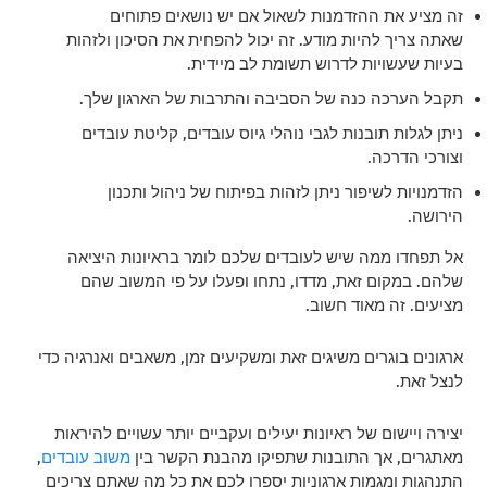
זה מציע את ההזדמנות לשאול אם יש נושאים פתוחים
שאתה צריך להיות מודע. זה יכול להפחית את הסיכון ולזהות
בעיות שעשויות לדרוש תשומת לב מיידית.
תקבל הערכה כנה של הסביבה והתרבות של הארגון שלך.
ניתן לגלות תובנות לגבי נוהלי גיוס עובדים, קליטת עובדים
וצורכי הדרכה.
הזדמנויות לשיפור ניתן לזהות בפיתוח של ניהול ותכנון
הירושה.
אל תפחדו ממה שיש לעובדים שלכם לומר בראיונות היציאה
שלהם. במקום זאת, מדדו, נתחו ופעלו על פי המשוב שהם
מציעים. זה מאוד חשוב.
ארגונים בוגרים משיגים זאת ומשקיעים זמן, משאבים ואנרגיה כדי
לנצל זאת.
יצירה ויישום של ראיונות יעילים ועקביים יותר עשויים להיראות
מאתגרים, אך התובנות שתפיקו מהבנת הקשר בין
משוב עובדים
,
התנהגות ומגמות ארגוניות יספרו לכם את כל מה שאתם צריכים