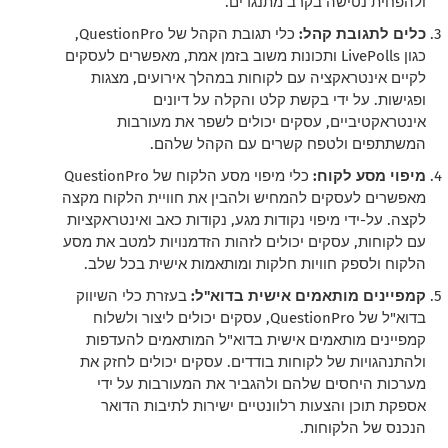
ולהפחית נטישה בקרב מתנגדים.
כלים לתגובת קהל:
כלי תגובת הקהל של QuestionPro,
כגון LivePolls ותכונות משוב בזמן אמת, מאפשרים לעסקים
לקיים אינטראקציה עם לקוחות במהלך אירועים, מצגות
ופגישות. על ידי בקשת קלט והקלה על דיונים
אינטראקטיביים, עסקים יכולים לשפר את מעורבות
המשתתפים ולטפח קשרים עם הקהל שלהם.
מיפוי מסע לקוח:
כלי מיפוי מסע הלקוח של QuestionPro
מאפשרים לעסקים להמחיש ולהבין את חוויית הלקוח מקצה
לקצה. על-ידי מיפוי נקודות מגע, נקודות כאב ואינטראקציות
עם לקוחות, עסקים יכולים לזהות הזדמנויות למטב את מסע
הלקוח ולספק חוויות חלקות ומותאמות אישית בכל שלב.
קמפיינים מותאמים אישית בדוא"ל:
בעזרת כלי השיווק
בדוא"ל של QuestionPro, עסקים יכולים ליצור ולשלוח
קמפיינים מותאמים אישית בדוא"ל המותאמים להעדפות
ולהתנהגויות של לקוחות בודדים. עסקים יכולים לחזק את
מערכות היחסים שלהם ולהגביר את המעורבות על ידי
אספקת תוכן והצעות רלוונטיים ישירות לתיבות הדואר
הנכנס של הלקוחות.