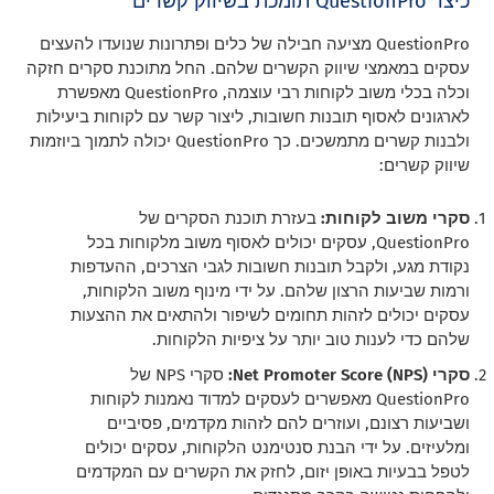
כיצד QuestionPro תומכת בשיווק קשרים
QuestionPro מציעה חבילה של כלים ופתרונות שנועדו להעצים
עסקים במאמצי שיווק הקשרים שלהם. החל מתוכנת סקרים חזקה
וכלה בכלי משוב לקוחות רבי עוצמה, QuestionPro מאפשרת
לארגונים לאסוף תובנות חשובות, ליצור קשר עם לקוחות ביעילות
ולבנות קשרים מתמשכים. כך QuestionPro יכולה לתמוך ביוזמות
שיווק קשרים:
סקרי משוב לקוחות:
בעזרת תוכנת הסקרים של
QuestionPro, עסקים יכולים לאסוף משוב מלקוחות בכל
נקודת מגע, ולקבל תובנות חשובות לגבי הצרכים, ההעדפות
ורמות שביעות הרצון שלהם. על ידי מינוף משוב הלקוחות,
עסקים יכולים לזהות תחומים לשיפור ולהתאים את ההצעות
שלהם כדי לענות טוב יותר על ציפיות הלקוחות.
סקרי Net Promoter Score (NPS):
סקרי NPS של
QuestionPro מאפשרים לעסקים למדוד נאמנות לקוחות
ושביעות רצונם, ועוזרים להם לזהות מקדמים, פסיביים
ומלעיזים. על ידי הבנת סנטימנט הלקוחות, עסקים יכולים
לטפל בבעיות באופן יזום, לחזק את הקשרים עם המקדמים