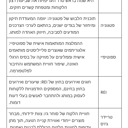
היא שמה בראש סדר העדיפויות את שביעות רצון
הלקוחות ומטפחת קשרים חזקים.
תוכנית הלבוש של פטגוניה: יוזמה המעודדת תיקון
פטגוניה
ומיחזור של בגדים ישנים, בהתאם לערכי הצרכנים
המודעים לסביבה, חיזוק האהדה למותג.
ההמלצות המותאמות אישית של ספוטיפיי:
אלגוריתמים שאוצרים פלייליסטים מותאמים
ספוטיפיי
אישית וממליצים על מוזיקה על בסיס הרגלי
האזנה, שיפור חוויית המשתמש והחיבור
לפלטפורמה.
חוגים ואירועים בחוץ של REI: שיעורים ואירועים
בחוץ בחינם, המספקים הזדמנויות ללקוחות
REI
לעסוק במותג ולהתחבר לאנשים בעלי דעות
דומות.
חוויית הלקוח של סוחר ג'ו: צוות ידידותי, מבחר
טריידר
מוצרים ייחודי ואווירת קנייה רגועה, תוך מתן
ג'ו'ס
עדיפות לחוויית הלקוח הכוללת לבניית נאמנות.