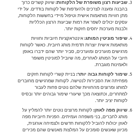
שביעות רצון משופרת של הלקוחות:
שיווק קשרים כרוך
בהבנה ומענה לצרכים ולהעדפות של לקוחות בודדים. על ידי
מתן חוויות מותאמות אישית וטיפול מיידי בחששות הלקוחות,
עסקים יכולים לשפר את רמות שביעות הרצון הכלליות
ולבנות מערכות יחסים חזקות יותר.
שיפור מוניטין המותג:
אינטראקציות חיוביות וחוויות
מותאמות אישית יוצרות תדמית מותג חיובית. כאשר לקוחות
מרגישים מוערכים ומוערכים, סביר יותר שהם ידברו באופן
חיובי על המותג לאחרים, מה שיוביל למוניטין משופר
ולאמינות מוגברת.
שימור לקוחות גבוה יותר:
בניית קשרי לקוחות חזקים
מפחיתה את הסבירות לנטישה. לקוחות שמרגישים מחוברים
למותג ומרוצים מהחוויות שלהם נוטים פחות לעבור
למתחרים, וכתוצאה מכך שיעורי שימור גבוהים יותר ובסיס
לקוחות יציב יותר.
שיווק מפה לאוזן:
לקוחות מרוצים נוטים יותר להמליץ על
מותג לחברים, בני משפחה ועמיתים. הפניות חיוביות מפה
לאוזן יכולות להוביל ללקוחות חדשים ולצמיחה אורגנית,
מכיוון שאנשים סומכים על המלצות מאנשים שהם מכירים