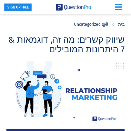
SIGN UP FREE
Skip
Skip
Skip
to
to
to
בית
Uncategorized @il
primary
footer
main
content
sidebar
שיווק קשרים: מה זה, דוגמאות &
7 היתרונות המובילים