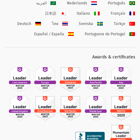
Português
Nederlands
العربية
日本語
Italiano
Français
Deutsch
ไทย
Svenska
Türkçe
Español / España
Portuguese de Portugal
Awards & certificates