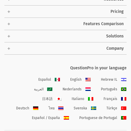
Pricing
Features Comparison
Solutions
Company
QuestionPro in your language
Español
English
Hebrew IL
Português
Nederlands
العربية
日本語
Italiano
Français
Deutsch
ไทย
Svenska
Türkçe
Español / España
Portuguese de Portugal