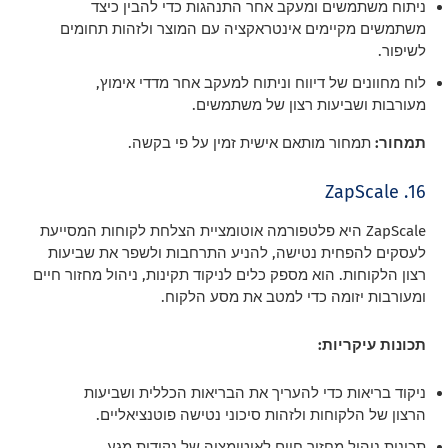
ניתוח משתמשים ומעקב אחר התנהגות כדי להבין כיצד
משתמשים מקיימים אינטראקציה עם המוצר ולזהות תחומים
לשיפור.
לוח מחוונים של דיווח וניתוח למעקב אחר מדדי אימוץ,
מעורבות ושביעות רצון של משתמשים.
תמחור:
תמחור מותאם אישית זמין על פי בקשה.
16. ZapScale
ZapScale היא פלטפורמה אוטומציית הצלחת לקוחות המסייעת
לעסקים להפחית נטישה, להניע התרחבות ולשפר את שביעות
רצון הלקוחות. הוא מספק כלים לניקוד תקינות, ניהול מחזור חיים
ומעורבות יזומה כדי למטב את מסע הלקוח.
תכונות עיקריות:
ניקוד בריאות כדי להעריך את הבריאות הכללית ושביעות
הרצון של הלקוחות ולזהות סיכוני נטישה פוטנציאליים.
תכונות ניהול מחזור חיים לאוטומציה של נקודות מגע