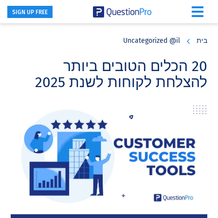
SIGN UP FREE
Skip
Skip
Skip
to
to
to
בית
Uncategorized @il
primary
footer
main
content
sidebar
20 הכלים הטובים ביותר
להצלחת לקוחות לשנת 2025