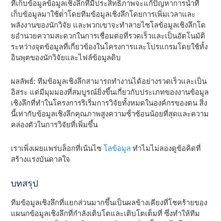
ที่เก็บข้อมูลข้อมูลเชิงลึกที่มีประสิทธิภาพจะแก้ปัญหาการนําที่
เก็บข้อมูลมาใช้ต่ําโดยทีมข้อมูลเชิงลึกโดยการเพิ่มเวลาและ
พลังงานของนักวิจัย และพวกเขาจะทําลายไซโลข้อมูลเชิงลึกโด
ยอํานวยความสะดวกในการเชื่อมต่อที่รวดเร็วและเป็นอัตโนมัติ
ระหว่างจุดข้อมูลที่เกี่ยวข้องในโครงการและโปรแกรมโดยใช้ทั้ง
อินพุตของนักวิจัยและไฟล์ข้อมูลดิบ
ผลลัพธ์: ทีมข้อมูลเชิงลึกสามารถทํางานได้อย่างรวดเร็วและเป็น
อิสระ แต่มีมุมมองที่สมบูรณ์ยิ่งขึ้นเกี่ยวกับประเภทของงานข้อมูล
เชิงลึกที่ทําในโครงการริเริ่มการวิจัยทั้งหมดในองค์กรของตน สิ่ง
นี้เท่ากับข้อมูลเชิงลึกคุณภาพสูงความซ้ําซ้อนน้อยที่สุดและความ
คล่องตัวในการวิจัยที่เพิ่มขึ้น
เราเพิ่งเผยแพร่บล็อกที่เน้นไซ
โลข้อมูล
ทําไมไม่ลองดูข้อคิดที่
สร้างแรงบันดาลใจ
บทสรุป
ทีมข้อมูลเชิงลึกที่แยกส่วนมากขึ้นเป็นผลข้างเคียงที่โชคร้ายของ
แผนกข้อมูลเชิงลึกที่กําลังเติบโตและเติบโตเต็มที่ ซึ่งทําให้ทีม