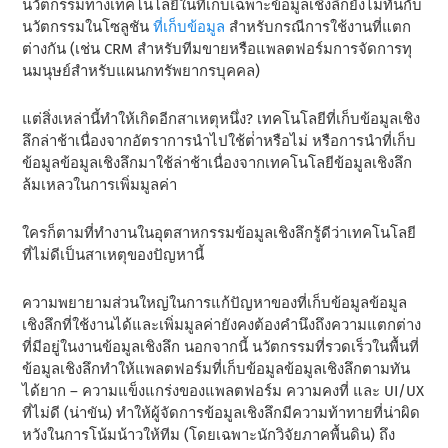
นวัตกรรมทางเทคโนโลยีในที่เก็บเฉพาะข้อมูลเชิงลึกยังไม่ทันกับ
นวัตกรรมในโซลูชัน
ที่เก็บข้อมูล
สําหรับกรณีการใช้งานที่แตก
ต่างกัน (เช่น CRM สําหรับทีมขายหรือแพลตฟอร์มการจัดการทุ
นมนุษย์สําหรับแผนกทรัพยากรบุคคล)
แต่สิ่งเหล่านี้ทําให้เกิดอีกสาเหตุหนึ่ง? เทคโนโลยีที่เก็บข้อมูลเชิง
ลึกล่าช้าเนื่องจากอัตราการนําไปใช้ต่ําหรือไม่ หรือการนําที่เก็บ
ข้อมูลข้อมูลเชิงลึกมาใช้ล่าช้าเนื่องจากเทคโนโลยีข้อมูลเชิงลึก
ล้มเหลวในการเพิ่มมูลค่า
ใครก็ตามที่ทํางานในอุตสาหกรรมข้อมูลเชิงลึกรู้ดีว่าเทคโนโลยี
ที่ไม่ดีเป็นสาเหตุของปัญหานี้
ความพยายามส่วนใหญ่ในการแก้ปัญหาของที่เก็บข้อมูลข้อมูล
เชิงลึกที่ใช้งานได้และเพิ่มมูลค่ายังคงต้องคํานึงถึงความแตกต่าง
ที่มีอยู่ในงานข้อมูลเชิงลึก นอกจากนี้ นวัตกรรมที่รวดเร็วในพื้นที่
ข้อมูลเชิงลึกทําให้แพลตฟอร์มที่เก็บข้อมูลข้อมูลเชิงลึกตามทัน
ได้ยาก – ความแข็งแกร่งของแพลตฟอร์ม ความคงที่ และ UI/UX
ที่ไม่ดี (น่าขัน) ทําให้ผู้จัดการข้อมูลเชิงลึกมีความท้าทายที่น่าผิด
หวังในการโน้มน้าวให้ทีม (โดยเฉพาะนักวิจัยภาคพื้นดิน) ถึง