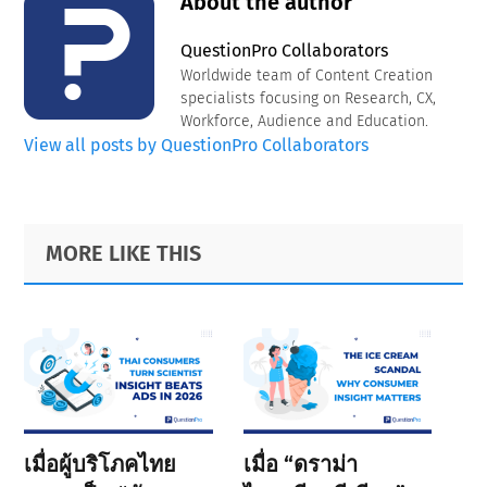
About the author
QuestionPro Collaborators
Worldwide team of Content Creation
specialists focusing on Research, CX,
Workforce, Audience and Education.
View all posts by QuestionPro Collaborators
Primary
Footer
MORE LIKE THIS
Sidebar
เมื่อผู้บริโภคไทย
เมื่อ “ดราม่า