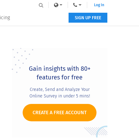
Log In
icing
SIGN UP FREE
Primary
Sidebar
Gain insights with 80+
features for free
Create, Send and Analyze Your
Online Survey in under 5 mins!
CREATE A FREE ACCOUNT