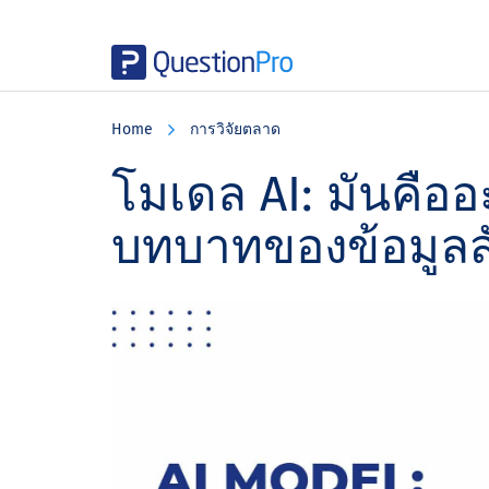
Skip
Skip
Skip
to
to
to
Home
การวิจัยตลาด
main
primary
footer
content
sidebar
โมเดล AI: มันคือ
บทบาทของข้อมูลส