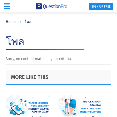
SIGN UP FREE
Skip
Skip
Skip
to
to
to
Home
โพล
main
primary
footer
content
sidebar
โพล
Sorry, no content matched your criteria.
Primary
Footer
MORE LIKE THIS
Sidebar