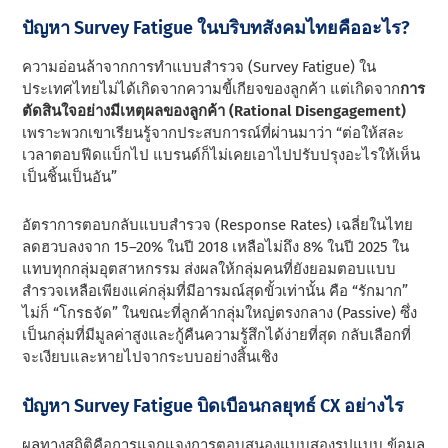
ปัญหา Survey Fatigue ในบริบทสังคมไทยคืออะไร?
ความอ่อนล้าจากการทำแบบสำรวจ (Survey Fatigue) ใน
ประเทศไทยไม่ได้เกิดจากความขี้เกียจของลูกค้า แต่เกิดจาก
การ
ตัดสินใจอย่างมีเหตุผลของลูกค้า (Rational Disengagement)
เพราะพวกเขาเรียนรู้จากประสบการณ์ที่ผ่านมาว่า “ต่อให้สละ
เวลาตอบฟีดแบ็กไป แบรนด์ก็ไม่เคยเอาไปปรับปรุงอะไรให้เห็น
เป็นชิ้นเป็นอัน”
อัตราการตอบกลับแบบสำรวจ (Response Rates) เฉลี่ยในไทย
ลดฮวบลงจาก 15–20% ในปี 2018 เหลือไม่ถึง 8% ในปี 2025 ใน
แทบทุกกลุ่มอุตสาหกรรม ส่งผลให้กลุ่มคนที่ยังยอมตอบแบบ
สำรวจเหลือเพียงแค่กลุ่มที่มีอารมณ์สุดขั้วเท่านั้น คือ “รักมาก”
ไม่ก็ “โกรธจัด” ในขณะที่ลูกค้ากลุ่มใหญ่ตรงกลาง (Passive) ซึ่ง
เป็นกลุ่มที่มีมูลค่าสูงและกู้คืนความรู้สึกได้ง่ายที่สุด กลับเลือกที่
จะเงียบและหายไปจากระบบอย่างสิ้นเชิง
ปัญหา Survey Fatigue บิดเบือนกลยุทธ์ CX อย่างไร
ผลทางสถิติคือการแจกแจงการตอบสนองแบบสองรูปแบบ ข้อมูล