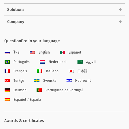
Solutions
Company
QuestionPro in your language
ไทย
English
Español
Português
Nederlands
العربية
Français
Italiano
日本語
Türkçe
Svenska
Hebrew IL
Deutsch
Portuguese de Portugal
Español / España
Awards & certificates