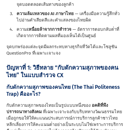
จุดบอดตลอดเส้นทางของลูกค้า
ความล้มเหลวของ AI ภาษาไทย
— เครื่องมือความรู้สึกทั่ว
ไปอ่านคําเสียดสีและคําแสลงของไทยผิด
ความ
เหนื่อยล้าจากการสํารวจ
— อัตราการตอบกลับต่ําที่
เกิดจากการติดตามผลที่มองเห็นได้เป็นศูนย์
จุดบกพร่องแต่ละจุดมีผลกระทบทางธุรกิจที่วัดได้และโซลูชัน
QuestionPro ที่เฉพาะเจาะจง
ปัญหาที่ 1: วิธีทลาย “กับดักความสุภาพของคน
ไทย” ในแบบสำรวจ CX
กับดักความสุภาพของคนไทย (The Thai Politeness
Trap) คืออะไร?
กับดักความสุภาพของไทยเป็นรูปแบบหนึ่งของ
อคติที่พึง
ปรารถนาทางสังคม
ที่เฉพาะเจาะจงกับบริบททางวัฒนธรรมไทย
เมื่อถูกขอให้ให้คะแนนประสบการณ์การบริการลูกค้าชาวไทย
หลีกเลี่ยงการให้คะแนนต่ําอย่างเป็นระบบไม่ใช่เพราะการบริการ