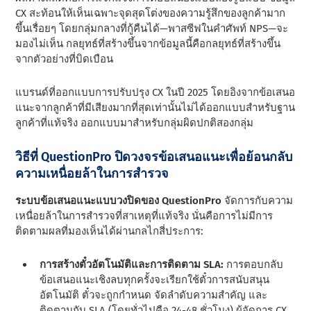
CX สะท้อนให้เห็นเฉพาะจุดสุดโต่งของความรู้สึกของลูกค้ามาก
ขึ้นเรื่อยๆ โดยกลุ่มกลางที่กู้คืนได้—พาสซีฟในคําศัพท์ NPS—จะ
มองไม่เห็น กลยุทธ์ที่สร้างขึ้นจากข้อมูลนี้คือกลยุทธ์ที่สร้างขึ้น
จากตัวอย่างที่บิดเบือน
แบรนด์ที่ออกแบบการปรับปรุง CX ในปี 2025 โดยอิงจากข้อเสนอ
แนะจากลูกค้าที่มีเสียงมากที่สุดเท่านั้นไม่ได้ออกแบบสําหรับฐาน
ลูกค้าที่แท้จริง ออกแบบมาสําหรับกลุ่มผิดปกติสองกลุ่ม
วิธีที่ QuestionPro ปิดวงจรข้อเสนอแนะเพื่อย้อนกลับ
ความเหนื่อยล้าในการสํารวจ
ระบบข้อเสนอแนะแบบวงปิดของ QuestionPro
จัดการกับความ
เหนื่อยล้าในการสํารวจที่สาเหตุที่แท้จริง นั่นคือการไม่มีการ
ติดตามผลที่มองเห็นได้ผ่านกลไกสี่ประการ:
การสร้างตั๋วอัตโนมัติและการติดตาม SLA:
การตอบกลับ
ข้อเสนอแนะเชิงลบทุกครั้งจะเรียกใช้ตั๋วการสนับสนุน
อัตโนมัติ ตั๋วจะถูกกําหนด จัดลําดับความสําคัญ และ
ติดตามกับ SLA (โดยทั่วไปคือ 24-48 ชั่วโมง) ผู้จัดการ CX