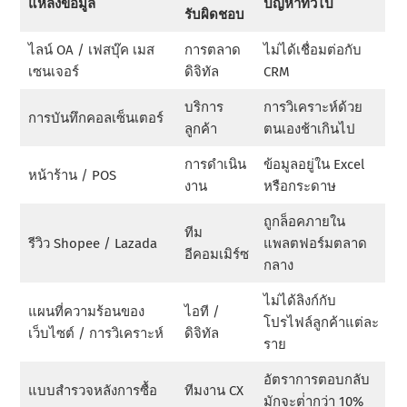
แหล่งข้อมูล
ปัญหาทั่วไป
รับผิดชอบ
ไลน์ OA / เฟสบุ๊ค เมส
การตลาด
ไม่ได้เชื่อมต่อกับ
เซนเจอร์
ดิจิทัล
CRM
บริการ
การวิเคราะห์ด้วย
การบันทึกคอลเซ็นเตอร์
ลูกค้า
ตนเองช้าเกินไป
การดําเนิน
ข้อมูลอยู่ใน Excel
หน้าร้าน / POS
งาน
หรือกระดาษ
ถูกล็อคภายใน
ทีม
รีวิว Shopee / Lazada
แพลตฟอร์มตลาด
อีคอมเมิร์ซ
กลาง
ไม่ได้ลิงก์กับ
แผนที่ความร้อนของ
ไอที /
โปรไฟล์ลูกค้าแต่ละ
เว็บไซต์ / การวิเคราะห์
ดิจิทัล
ราย
อัตราการตอบกลับ
แบบสํารวจหลังการซื้อ
ทีมงาน CX
มักจะต่ํากว่า 10%