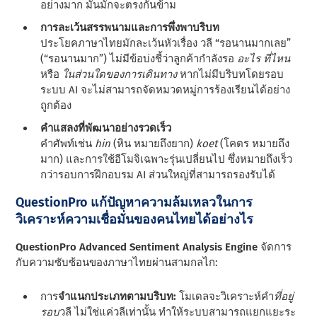
อย่างมาก มันมักจะตรงกันข้าม
การละเว้นสรรพนามและการพึ่งพาบริบท
ประโยคภาษาไทยมักละเว้นหัวเรื่อง วลี “รอนานมากเลย”
(“รอนานมาก”) ไม่มีข้อบ่งชี้ว่าลูกค้ากําลังรอ
อะไร
ที่ไหน
หรือ
ในส่วนใดของการเดินทาง
หากไม่มีบริบทโดยรอบ
ระบบ AI จะไม่สามารถจัดหมวดหมู่การร้องเรียนได้อย่าง
ถูกต้อง
คําแสลงที่พัฒนาอย่างรวดเร็ว
คําศัพท์เช่น
hin
(หิน หมายถึงยาก)
koet
(โคตร หมายถึง
มาก) และการใช้อีโมจิเฉพาะรุ่นเปลี่ยนไป ซึ่งหมายถึงเร็ว
กว่ารอบการฝึกอบรม AI ส่วนใหญ่ที่สามารถรองรับได้
QuestionPro แก้ปัญหาความล้มเหลวในการ
วิเคราะห์ความเชื่อมั่นของคนไทยได้อย่างไร
QuestionPro Advanced Sentiment Analysis Engine
จัดการ
กับความซับซ้อนของภาษาไทยผ่านสามกลไก:
การ
จําแนกประเภทตามบริบท:
โมเดลจะวิเคราะห์คํา
ที่อยู่
รอบ
วลี ไม่ใช่แค่วลีเท่านั้น ทําให้ระบบสามารถแยกแยะระ