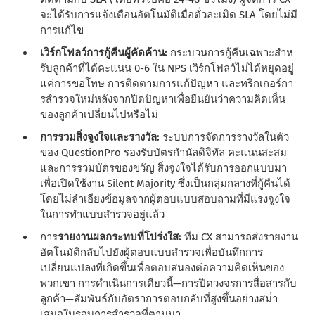
จะได้รับการแจ้งเตือนอัตโนมัติเมื่อตั๋วละเมิด SLA โดยไม่มี
การแก้ไข
เวิร์กโฟลว์การกู้คืนผู้คัดค้าน:
กระบวนการกู้คืนเฉพาะสําห
รับลูกค้าที่ได้คะแนน 0-6 ใน NPS เวิร์กโฟลว์ไม่ได้หยุดอยู่
แค่การขอโทษ การติดตามการแก้ปัญหา และทริกเกอร์กา
รสํารวจใหม่หลังจากปิดปัญหาเพื่อยืนยันว่าความคิดเห็น
ของลูกค้าเปลี่ยนไปหรือไม่
การรวมสิ่งจูงใจและรางวัล:
ระบบการจัดการรางวัลในตัว
ของ QuestionPro รองรับบัตรกํานัลดิจิทัล คะแนนสะสม
และการรวมบัตรของขวัญ สิ่งจูงใจได้รับการออกแบบมา
เพื่อเปิดใช้งาน Silent Majority ซึ่งเป็นกลุ่มกลางที่กู้คืนได้
โดยไม่ลําเอียงข้อมูลจากผู้ตอบแบบสอบถามที่มีแรงจูงใจ
ในการทําแบบสํารวจอยู่แล้ว
การ
รายงานผลกระทบที่โปร่งใส:
ทีม CX สามารถส่งรายงาน
อัตโนมัติกลับไปยังผู้ตอบแบบสํารวจเพื่อบันทึกการ
เปลี่ยนแปลงที่เกิดขึ้นเพื่อตอบสนองต่อความคิดเห็นของ
พวกเขา การดําเนินการเดียวนี้—การปิดวงจรการสื่อสารกับ
ลูกค้า—สัมพันธ์กับอัตราการตอบกลับที่สูงขึ้นอย่างสม่ํา
เสมอในรอบการสํารวจที่ตามมา