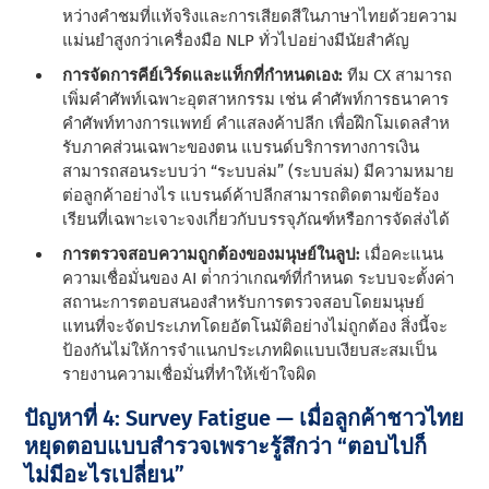
หว่างคําชมที่แท้จริงและการเสียดสีในภาษาไทยด้วยความ
แม่นยําสูงกว่าเครื่องมือ NLP ทั่วไปอย่างมีนัยสําคัญ
การจัดการคีย์เวิร์ดและแท็กที่กําหนดเอง:
ทีม CX สามารถ
เพิ่มคําศัพท์เฉพาะอุตสาหกรรม เช่น คําศัพท์การธนาคาร
คําศัพท์ทางการแพทย์ คําแสลงค้าปลีก เพื่อฝึกโมเดลสําห
รับภาคส่วนเฉพาะของตน แบรนด์บริการทางการเงิน
สามารถสอนระบบว่า “ระบบล่ม” (ระบบล่ม) มีความหมาย
ต่อลูกค้าอย่างไร แบรนด์ค้าปลีกสามารถติดตามข้อร้อง
เรียนที่เฉพาะเจาะจงเกี่ยวกับบรรจุภัณฑ์หรือการจัดส่งได้
การตรวจสอบความถูกต้องของมนุษย์ในลูป:
เมื่อคะแนน
ความเชื่อมั่นของ AI ต่ํากว่าเกณฑ์ที่กําหนด ระบบจะตั้งค่า
สถานะการตอบสนองสําหรับการตรวจสอบโดยมนุษย์
แทนที่จะจัดประเภทโดยอัตโนมัติอย่างไม่ถูกต้อง สิ่งนี้จะ
ป้องกันไม่ให้การจําแนกประเภทผิดแบบเงียบสะสมเป็น
รายงานความเชื่อมั่นที่ทําให้เข้าใจผิด
ปัญหาที่ 4: Survey Fatigue — เมื่อลูกค้าชาวไทย
หยุดตอบแบบสำรวจเพราะรู้สึกว่า “ตอบไปก็
ไม่มีอะไรเปลี่ยน”