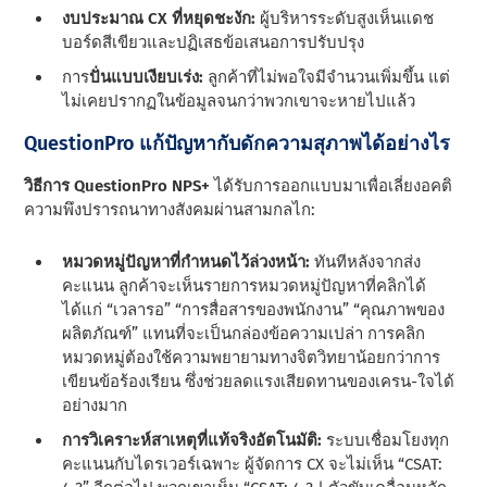
งบประมาณ CX ที่หยุดชะงัก:
ผู้บริหารระดับสูงเห็นแดช
บอร์ดสีเขียวและปฏิเสธข้อเสนอการปรับปรุง
การ
ปั่นแบบเงียบเร่ง:
ลูกค้าที่ไม่พอใจมีจํานวนเพิ่มขึ้น แต่
ไม่เคยปรากฏในข้อมูลจนกว่าพวกเขาจะหายไปแล้ว
QuestionPro แก้ปัญหากับดักความสุภาพได้อย่างไร
วิธีการ QuestionPro NPS+
ได้รับการออกแบบมาเพื่อเลี่ยงอคติ
ความพึงปรารถนาทางสังคมผ่านสามกลไก:
หมวดหมู่ปัญหาที่กําหนดไว้ล่วงหน้า:
ทันทีหลังจากส่ง
คะแนน ลูกค้าจะเห็นรายการหมวดหมู่ปัญหาที่คลิกได้
ได้แก่ “เวลารอ” “การสื่อสารของพนักงาน” “คุณภาพของ
ผลิตภัณฑ์” แทนที่จะเป็นกล่องข้อความเปล่า การคลิก
หมวดหมู่ต้องใช้ความพยายามทางจิตวิทยาน้อยกว่าการ
เขียนข้อร้องเรียน ซึ่งช่วยลดแรงเสียดทานของเครน-ใจได้
อย่างมาก
การวิเคราะห์สาเหตุที่แท้จริงอัตโนมัติ:
ระบบเชื่อมโยงทุก
คะแนนกับไดรเวอร์เฉพาะ ผู้จัดการ CX จะไม่เห็น “CSAT: