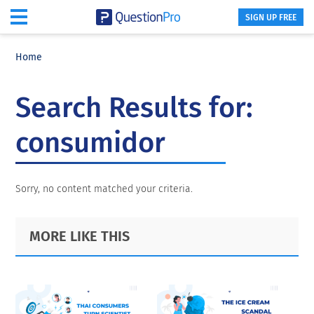
SIGN UP FREE
Skip
Skip
Skip
to
to
to
Home
main
primary
footer
content
sidebar
Search Results for:
consumidor
Sorry, no content matched your criteria.
Primary
Footer
MORE LIKE THIS
Sidebar