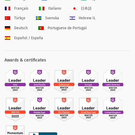
Français
Italiano
日本語
Türkçe
Svenska
Hebrew IL
Deutsch
Portuguese de Portugal
Español / España
Awards & certificates