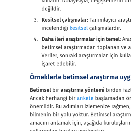
kullanır. Dolayısıyla, değişkenlerin d
değildir.
Kesitsel çalışmalar:
Tanımlayıcı araştı
incelendiği
kesitsel
çalışmalardır.
Daha ileri araştırmalar için temel:
Araş
betimsel araştırmadan toplanan ve ana
Veriler, sonraki araştırmalar için kul
işaret edebilir.
Örneklerle betimsel araştırma uy
Betimsel
bir
araştırma yöntemi
birden fazl
Ancak herhangi bir
ankete
başlamadan önc
önemlidir. Bu adımları izlemenize rağmen
bilmenin bir yolu yoktur. Betimsel araştırm
amacını anlamak için, aşağıda kuruluşları