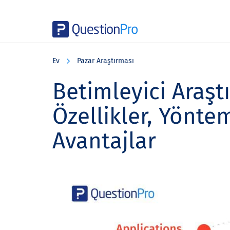
Skip
Skip
Skip
to
to
to
Ev
Pazar Araştırması
main
primary
footer
content
sidebar
Betimleyici Araşt
Özellikler, Yönte
Avantajlar