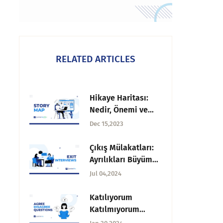
RELATED ARTICLES
Hikaye Haritası:
Nedir, Önemi ve
Nasıl Oluşturulur?
Dec 15,2023
Çıkış Mülakatları:
Ayrılıkları Büyüme
Fırsatlarına
Jul 04,2024
Dönüştürmek
Katılıyorum
Katılmıyorum
Soruları: Tanım,