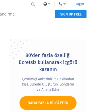
Log In
tlandırma
SIGN UP FREE
Primary
Sidebar
80'den fazla özelliği
ücretsiz kullanarak içgörü
kazanın
Çevrimiçi Anketinizi 5 Dakikadan
Kısa Sürede Oluşturun, Gönderin
ve Analiz Edin!
DAHA FAZLA BILGI EDIN