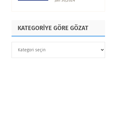
Jan 30,2024
Oluşturma ve
Zorluklar
KATEGORİYE GÖRE GÖZAT
KATEGORİYE
GÖRE
GÖZAT