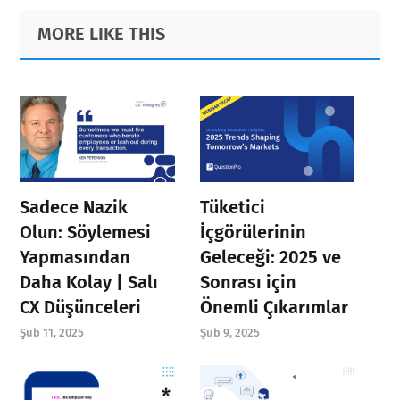
Primary
Footer
MORE LIKE THIS
Sidebar
Sadece Nazik
Tüketici
Olun: Söylemesi
İçgörülerinin
Yapmasından
Geleceği: 2025 ve
Daha Kolay | Salı
Sonrası için
CX Düşünceleri
Önemli Çıkarımlar
Şub 11, 2025
Şub 9, 2025