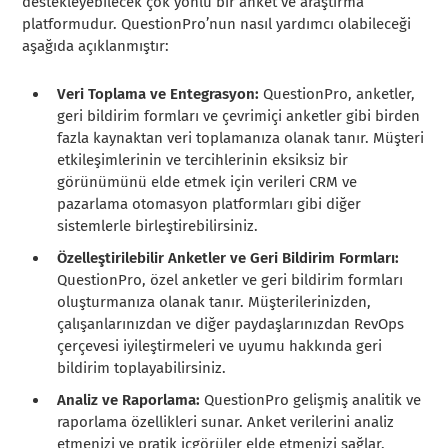
destekleyebilecek çok yönlü bir anket ve araştırma
platformudur. QuestionPro’nun nasıl yardımcı olabileceği
aşağıda açıklanmıştır:
Veri Toplama ve Entegrasyon:
QuestionPro, anketler,
geri bildirim formları ve çevrimiçi anketler gibi birden
fazla kaynaktan veri toplamanıza olanak tanır. Müşteri
etkileşimlerinin ve tercihlerinin eksiksiz bir
görünümünü elde etmek için verileri CRM ve
pazarlama otomasyon platformları gibi diğer
sistemlerle birleştirebilirsiniz.
Özelleştirilebilir Anketler ve Geri Bildirim Formları:
QuestionPro, özel anketler ve geri bildirim formları
oluşturmanıza olanak tanır. Müşterilerinizden,
çalışanlarınızdan ve diğer paydaşlarınızdan RevOps
çerçevesi iyileştirmeleri ve uyumu hakkında geri
bildirim toplayabilirsiniz.
Analiz ve Raporlama:
QuestionPro gelişmiş analitik ve
raporlama özellikleri sunar. Anket verilerini analiz
etmenizi ve pratik içgörüler elde etmenizi sağlar.