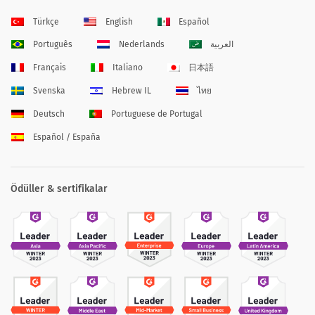
Türkçe
English
Español
Português
Nederlands
العربية
Français
Italiano
日本語
Svenska
Hebrew IL
ไทย
Deutsch
Portuguese de Portugal
Español / España
Ödüller & sertifikalar