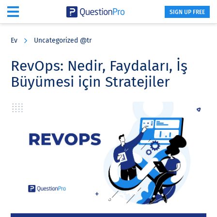
SIGN UP FREE
Skip
Skip
Skip
to
to
to
Ev
Uncategorized @tr
main
primary
footer
content
sidebar
RevOps: Nedir, Faydaları, İş
Büyümesi için Stratejiler