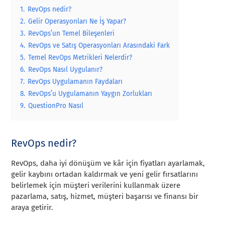
1.
RevOps nedir?
2.
Gelir Operasyonları Ne İş Yapar?
3.
RevOps’un Temel Bileşenleri
4.
RevOps ve Satış Operasyonları Arasındaki Fark
5.
Temel RevOps Metrikleri Nelerdir?
6.
RevOps Nasıl Uygulanır?
7.
RevOps Uygulamanın Faydaları
8.
RevOps’u Uygulamanın Yaygın Zorlukları
9.
QuestionPro Nasıl
RevOps nedir?
RevOps, daha iyi dönüşüm ve kâr için fiyatları ayarlamak,
gelir kaybını ortadan kaldırmak ve yeni gelir fırsatlarını
belirlemek için müşteri verilerini kullanmak üzere
pazarlama, satış, hizmet, müşteri başarısı ve finansı bir
araya getirir.