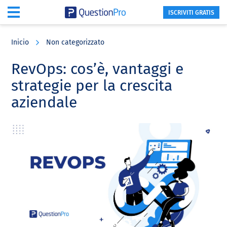
ISCRIVITI GRATIS
Skip
Skip
Skip
to
to
to
Inicio
Non categorizzato
main
primary
footer
content
sidebar
RevOps: cos’è, vantaggi e
strategie per la crescita
aziendale