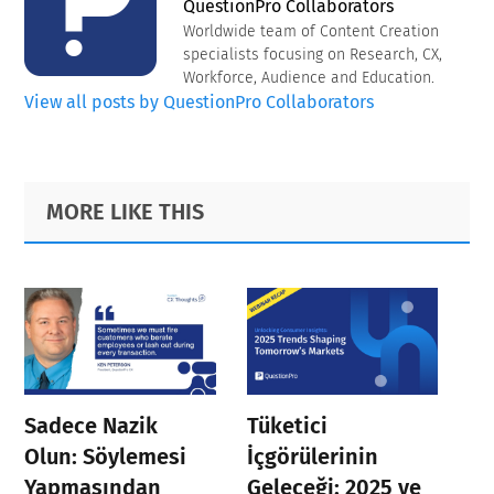
QuestionPro Collaborators
Worldwide team of Content Creation
specialists focusing on Research, CX,
Workforce, Audience and Education.
View all posts by QuestionPro Collaborators
Primary
Footer
MORE LIKE THIS
Sidebar
Sadece Nazik
Tüketici
Olun: Söylemesi
İçgörülerinin
Yapmasından
Geleceği: 2025 ve