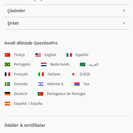
Çözümler
Şirket
Kendi dilinizde QuestionPro
Türkçe
English
Español
Português
Nederlands
العربية
Français
Italiano
日本語
Svenska
Hebrew IL
ไทย
Deutsch
Portuguese de Portugal
Español / España
Ödüller & sertifikalar