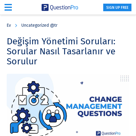
SIGN UP FREE
Skip
Skip
Skip
to
to
to
Ev
Uncategorized @tr
main
primary
footer
content
sidebar
Değişim Yönetimi Soruları:
Sorular Nasıl Tasarlanır ve
Sorulur