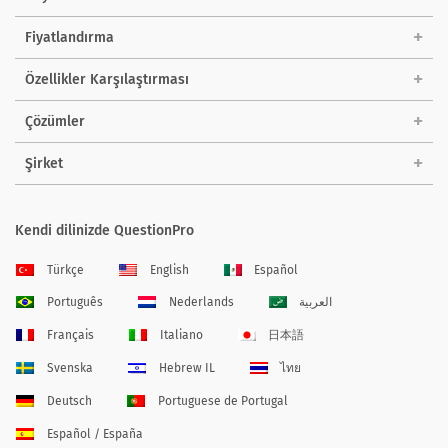
Fiyatlandırma
Özellikler Karşılaştırması
Çözümler
Şirket
Kendi dilinizde QuestionPro
Türkçe
English
Español
Português
Nederlands
العربية
Français
Italiano
日本語
Svenska
Hebrew IL
ไทย
Deutsch
Portuguese de Portugal
Español / España