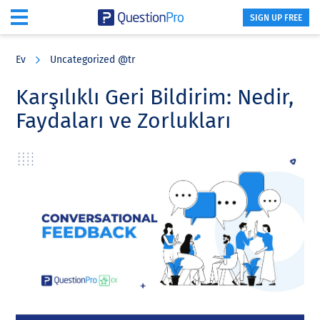
SIGN UP FREE
Skip
Skip
Skip
to
to
to
Ev
Uncategorized @tr
main
primary
footer
content
sidebar
Karşılıklı Geri Bildirim: Nedir,
Faydaları ve Zorlukları