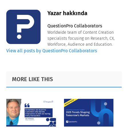
Yazar hakkında
QuestionPro Collaborators
Worldwide team of Content Creation
specialists focusing on Research, CX,
Workforce, Audience and Education.
View all posts by QuestionPro Collaborators
Primary
Footer
MORE LIKE THIS
Sidebar