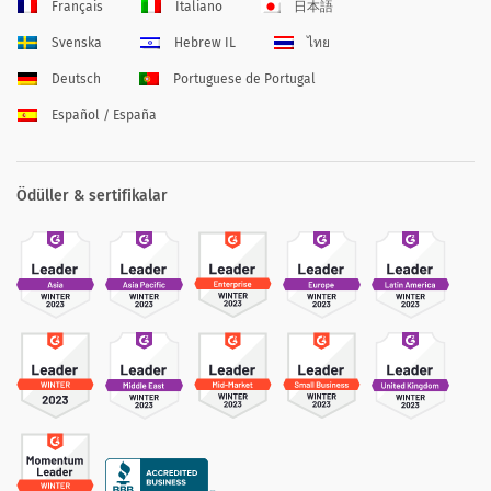
Français
Italiano
日本語
Svenska
Hebrew IL
ไทย
Deutsch
Portuguese de Portugal
Español / España
Ödüller & sertifikalar