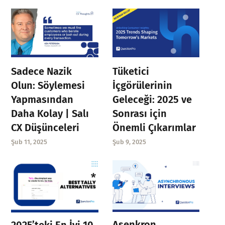
Sadece Nazik
Tüketici
Olun: Söylemesi
İçgörülerinin
Yapmasından
Geleceği: 2025 ve
Daha Kolay | Salı
Sonrası için
CX Düşünceleri
Önemli Çıkarımlar
Şub 11, 2025
Şub 9, 2025
Asenkron
2025’teki En İyi 10