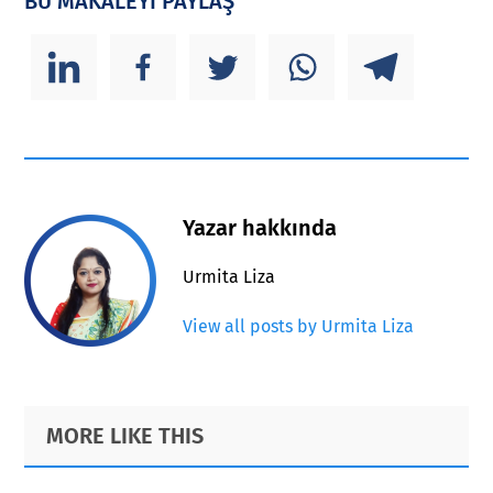
BU MAKALEYİ PAYLAŞ
Yazar hakkında
Urmita Liza
View all posts by Urmita Liza
Primary
Footer
MORE LIKE THIS
Sidebar