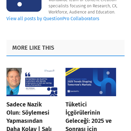
specialists focusing on Research, CX,
Workforce, Audience and Education.
View all posts by QuestionPro Collaborators
Primary
Footer
MORE LIKE THIS
Sidebar
Sadece Nazik
Tüketici
Olun: Söylemesi
İçgörülerinin
Yapmasından
Geleceği: 2025 ve
Daha Kolay | Salı
Sonrası için