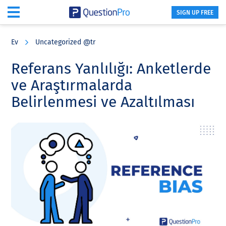
SIGN UP FREE
Skip
Skip
Skip
to
to
to
Ev
Uncategorized @tr
main
primary
footer
content
sidebar
Referans Yanlılığı: Anketlerde
ve Araştırmalarda
Belirlenmesi ve Azaltılması