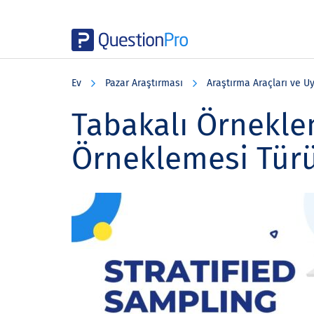
Skip
Skip
Skip
to
to
to
Ev
Pazar Araştırması
Araştırma Araçları ve U
main
primary
footer
content
sidebar
Tabakalı Örneklem
Örneklemesi Tür