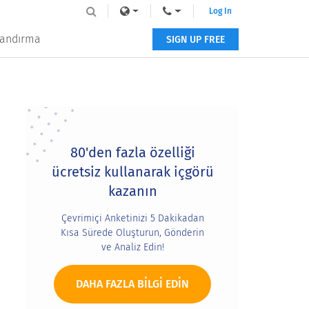
Log In
tlandırma
SIGN UP FREE
Primary
Sidebar
80'den fazla özelliği
ücretsiz kullanarak içgörü
kazanın
Çevrimiçi Anketinizi 5 Dakikadan
Kısa Sürede Oluşturun, Gönderin
ve Analiz Edin!
DAHA FAZLA BILGI EDIN