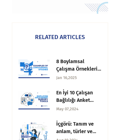
RELATED ARTICLES
8 Boylamsal
Çalışma Örnekleri
ve Araştırmadaki
Jan 16,2025
Faydaları
En İyi 10 Çalışan
Bağlılığı Anket
Aracı
May 07,2024
İçgörü: Tanım ve
anlam, türler ve
örnekler