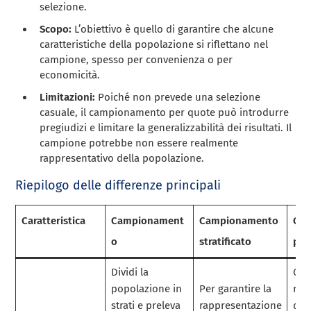
selezione.
Scopo:
L’obiettivo è quello di garantire che alcune
caratteristiche della popolazione si riflettano nel
campione, spesso per convenienza o per
economicità.
Limitazioni:
Poiché non prevede una selezione
casuale, il campionamento per quote può introdurre
pregiudizi e limitare la generalizzabilità dei risultati. Il
campione potrebbe non essere realmente
rappresentativo della popolazione.
Riepilogo delle differenze principali
Caratteristica
Campionament
Campionamento
Ca
o
stratificato
per
Dividi la
Gar
popolazione in
Per garantire la
rap
strati e preleva
rappresentazione
di c