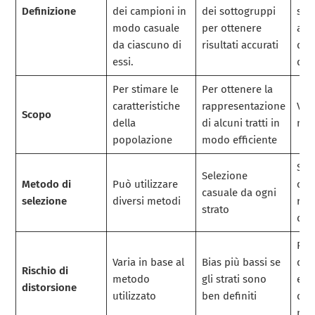
Definizione
dei campioni in
dei sottogruppi
spe
modo casuale
per ottenere
attr
da ciascuno di
risultati accurati
def
essi.
quo
Per stimare le
Per ottenere la
caratteristiche
rappresentazione
Vari
Scopo
della
di alcuni tratti in
met
popolazione
modo efficiente
Sel
Selezione
Metodo di
Può utilizzare
cas
casuale da ogni
selezione
diversi metodi
rag
strato
del
Ris
Varia in base al
Bias più bassi se
dis
Rischio di
metodo
gli strati sono
ele
distorsione
utilizzato
ben definiti
di 
non