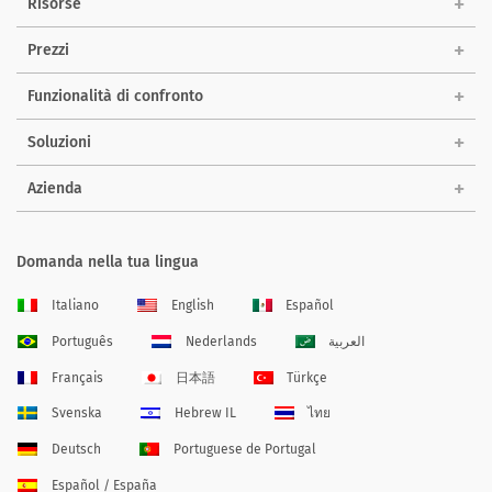
Risorse
Prezzi
Funzionalità di confronto
Soluzioni
Azienda
Domanda nella tua lingua
Italiano
English
Español
Português
Nederlands
العربية
Français
日本語
Türkçe
Svenska
Hebrew IL
ไทย
Deutsch
Portuguese de Portugal
Español / España