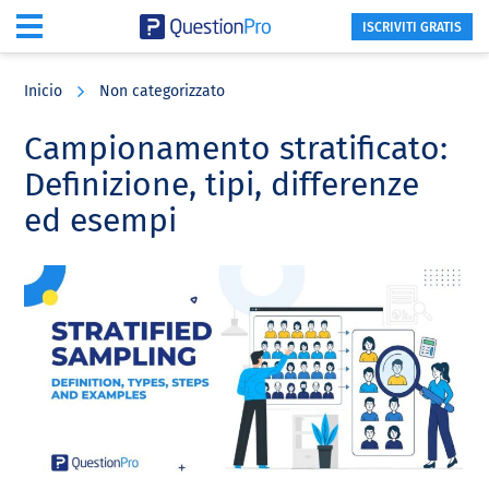
ISCRIVITI GRATIS
Skip
Skip
Skip
to
to
to
Inicio
Non categorizzato
main
primary
footer
content
sidebar
Campionamento stratificato:
Definizione, tipi, differenze
ed esempi