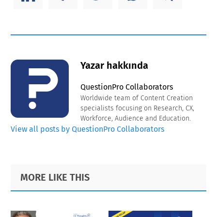
Yazar hakkında
QuestionPro Collaborators
Worldwide team of Content Creation
specialists focusing on Research, CX,
Workforce, Audience and Education.
View all posts by QuestionPro Collaborators
Primary
Footer
MORE LIKE THIS
Sidebar