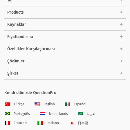
Tur
Products
Kaynaklar
Fiyatlandırma
Özellikler Karşılaştırması
Çözümler
Şirket
Kendi dilinizde QuestionPro
Türkçe
English
Español
Português
Nederlands
العربية
Français
Italiano
日本語